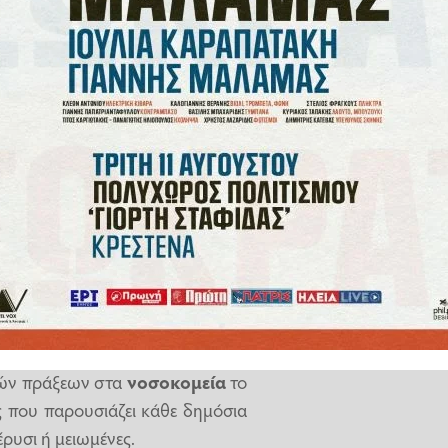
για τις νοσηλείες των ασθενών,
α νοσοκομεία
καταβάλλονται
ολόγησης των νοσηλειών στις
 Σύστημα Υγείας, καθώς πια κάθε
 ώστε να μπορεί να λαμβάνει και
 ειδικούς φακέλους ψηφιακά
ον
τρόπο νοσηλείας
τους, ώστε
κών πράξεων στα
νοσοκομεία
το
ς που παρουσιάζει κάθε δημόσια
έρυσι ή μειωμένες.