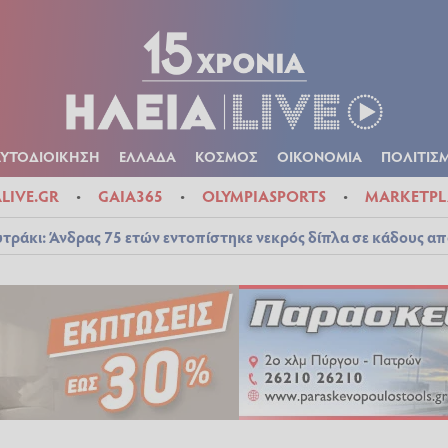
Α
ΠΟΛΙΤΙΚΑ
ΑΥΤΟΔΙΟΙΚΗΣΗ
ΕΛΛΑΔΑ
ΚΟΣΜΟΣ
ΟΙΚΟΝ
ΚΑΙΡΟΣ
ΑΥΤΟΔΙΟΙΚΗΣΗ
ΕΛΛΑΔΑ
ΚΟΣΜΟΣ
ΟΙΚΟΝΟΜΙΑ
ΠΟΛΙΤΙΣ
ALIVE.GR
GAIA365
OLYMPIASPORTS
MARKETPL
τράκι: Άνδρας 75 ετών εντοπίστηκε νεκρός δίπλα σε κάδους απ