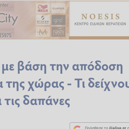
με βάση την απόδοση
 της χώρας - Τι δείχνο
 τις δαπάνες
Πρόσθεσε το
ilialive.gr
σ