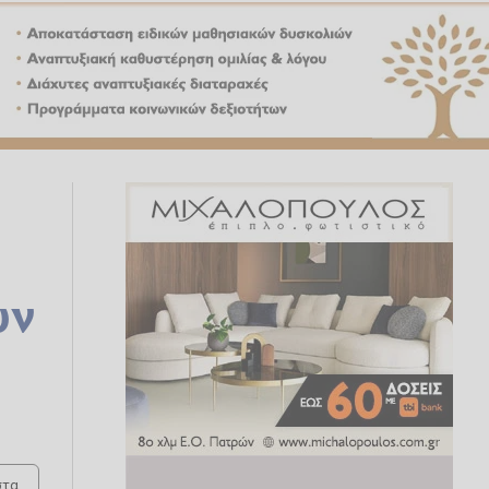
υν
τα