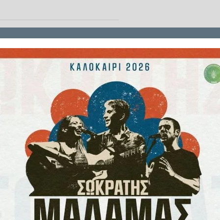
ια τα δημόσια νοσοκομεία της
ολόγησης
που εφαρμόζεται στο
κή εικόνα των δαπανών στα