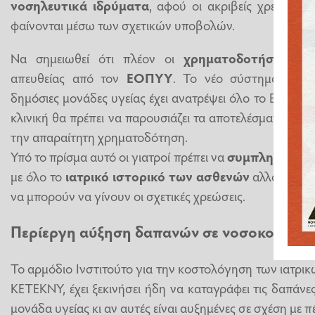
νοσηλευτικά ιδρύματα
, αφού οι ακριβείς χρεώσεις 
φαίνονται μέσω των σχετικών υποβολών.
Να σημειωθεί ότι πλέον οι
χρηματοδοτήσεις στ
απευθείας από τον
ΕΟΠΥΥ
. Το νέο σύστημα κοστ
δημόσιες μονάδες υγείας έχει ανατρέψει όλο το Εθνικό
κλινική θα πρέπει να παρουσιάζει τα αποτελέσματά της,
την απαραίτητη χρηματοδότηση.
Υπό το πρίσμα αυτό οι γιατροί πρέπει να
συμπληρώνουν
με όλο το
ιατρικό ιστορικό των ασθενών
αλλά και τ
να μπορούν να γίνουν οι σχετικές χρεώσεις.
Περίεργη αύξηση δαπανών σε νοσοκομεία
Το αρμόδιο Ινστιτούτο για την κοστολόγηση των ιατρι
ΚΕΤΕΚΝΥ, έχει ξεκινήσει ήδη να καταγράφει τις δαπάνε
μονάδα υγείας κι αν αυτές είναι αυξημένες σε σχέση με π