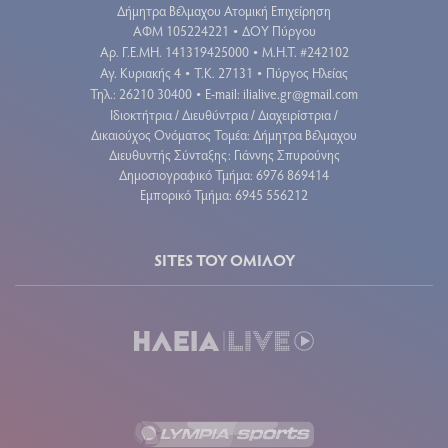
Δήμητρα Βέλμαχου Ατομική Επιχείρηση
ΑΦΜ 105224221
ΔΟΥ Πύργου
•
Aρ. Γ.Ε.ΜΗ. 141319425000
Μ.Η.Τ. #242102
•
Αγ. Κυριακής 4
Τ.Κ. 27131
Πύργος Ηλείας
•
•
Τηλ.: 26210 30400
E-mail:
ilialive.gr@gmail.com
•
Ιδιοκτήτρια / Διευθύντρια / Διαχειρίστρια /
Δικαιούχος Ονόματος Τομέα: Δήμητρα Βέλμαχου
Διευθυντής Σύνταξης: Γιάννης Σπυρούνης
Δημοσιογραφικό Τμήμα: 6976 869414
Εμπορικό Τμήμα: 6945 556212
SITES ΤΟΥ ΟΜΙΛΟΥ