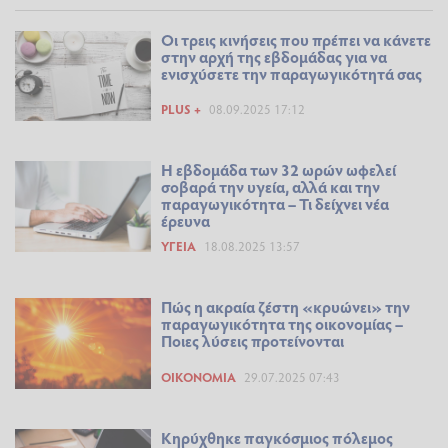
Οι τρεις κινήσεις που πρέπει να κάνετε
στην αρχή της εβδομάδας για να
ενισχύσετε την παραγωγικότητά σας
PLUS +
08.09.2025 17:12
Η εβδομάδα των 32 ωρών ωφελεί
σοβαρά την υγεία, αλλά και την
παραγωγικότητα – Τι δείχνει νέα
έρευνα
ΥΓΕΊΑ
18.08.2025 13:57
Πώς η ακραία ζέστη «κρυώνει» την
παραγωγικότητα της οικονομίας –
Ποιες λύσεις προτείνονται
ΟΙΚΟΝΟΜΊΑ
29.07.2025 07:43
Κηρύχθηκε παγκόσμιος πόλεμος