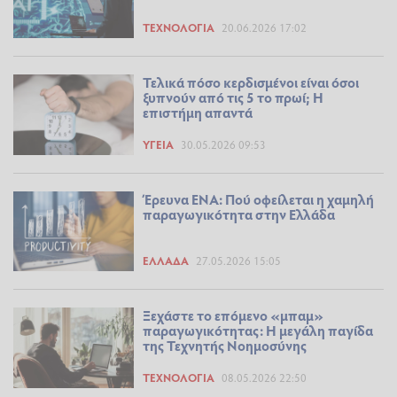
ΤΕΧΝΟΛΟΓΊΑ
20.06.2026 17:02
Τελικά πόσο κερδισμένοι είναι όσοι
ξυπνούν από τις 5 το πρωί; Η
επιστήμη απαντά
ΥΓΕΊΑ
30.05.2026 09:53
Έρευνα ENA: Πού οφείλεται η χαμηλή
παραγωγικότητα στην Ελλάδα
ΕΛΛΆΔΑ
27.05.2026 15:05
Ξεχάστε το επόμενο «μπαμ»
παραγωγικότητας: Η μεγάλη παγίδα
της Τεχνητής Νοημοσύνης
ΤΕΧΝΟΛΟΓΊΑ
08.05.2026 22:50