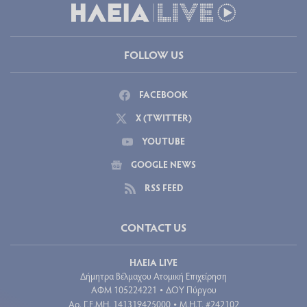
FOLLOW US
FACEBOOK
X (TWITTER)
YOUTUBE
GOOGLE NEWS
RSS FEED
CONTACT US
ΗΛΕΙΑ LIVE
Δήμητρα Βέλμαχου Ατομική Επιχείρηση
ΑΦΜ 105224221
ΔΟΥ Πύργου
•
Aρ. Γ.Ε.ΜΗ. 141319425000
Μ.Η.Τ. #242102
•