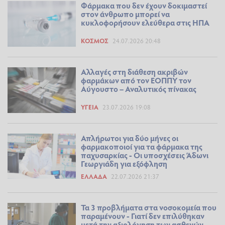
Φάρμακα που δεν έχουν δοκιμαστεί
στον άνθρωπο μπορεί να
κυκλοφορήσουν ελεύθερα στις ΗΠΑ
ΚΌΣΜΟΣ
24.07.2026 20:48
Αλλαγές στη διάθεση ακριβών
φαρμάκων από τον ΕΟΠΠΥ τον
Αύγουστο – Αναλυτικός πίνακας
ΥΓΕΊΑ
23.07.2026 19:08
Απλήρωτοι για δύο μήνες οι
φαρμακοποιοί για τα φάρμακα της
παχυσαρκίας - Οι υποσχέσεις Άδωνι
Γεωργιάδη για εξόφληση
ΕΛΛΆΔΑ
22.07.2026 21:37
Τα 3 προβλήματα στα νοσοκομεία που
παραμένουν - Γιατί δεν επιλύθηκαν
μετά την αξιολόγηση των ασθενών