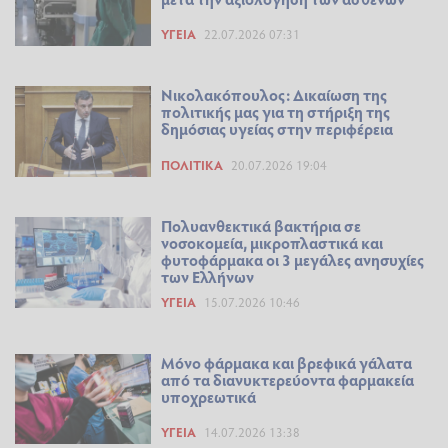
ΥΓΕΊΑ
22.07.2026 07:31
Νικολακόπουλος: Δικαίωση της
πολιτικής μας για τη στήριξη της
δημόσιας υγείας στην περιφέρεια
ΠΟΛΙΤΙΚΆ
20.07.2026 19:04
Πολυανθεκτικά βακτήρια σε
νοσοκομεία, μικροπλαστικά και
φυτοφάρμακα οι 3 μεγάλες ανησυχίες
των Ελλήνων
ΥΓΕΊΑ
15.07.2026 10:46
Μόνο φάρμακα και βρεφικά γάλατα
από τα διανυκτερεύοντα φαρμακεία
υποχρεωτικά
ΥΓΕΊΑ
14.07.2026 13:38