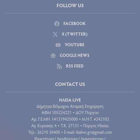
FOLLOW US
FACEBOOK
X (TWITTER)
YOUTUBE
GOOGLE NEWS
RSS FEED
CONTACT US
ΗΛΕΙΑ LIVE
Δήμητρα Βέλμαχου Ατομική Επιχείρηση
ΑΦΜ 105224221
ΔΟΥ Πύργου
•
Aρ. Γ.Ε.ΜΗ. 141319425000
Μ.Η.Τ. #242102
•
Αγ. Κυριακής 4
Τ.Κ. 27131
Πύργος Ηλείας
•
•
Τηλ.: 26210 30400
E-mail:
ilialive.gr@gmail.com
•
Ιδιοκτήτρια / Διευθύντρια / Διαχειρίστρια /