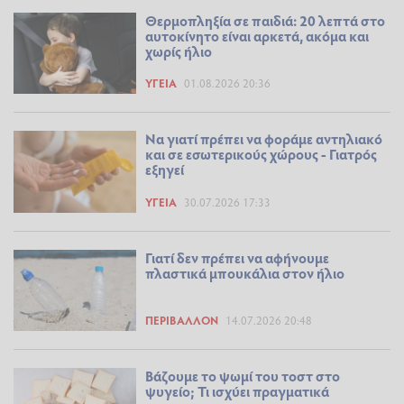
Θερμοπληξία σε παιδιά: 20 λεπτά στο
αυτοκίνητο είναι αρκετά, ακόμα και
χωρίς ήλιο
ΥΓΕΊΑ
01.08.2026 20:36
Να γιατί πρέπει να φοράμε αντηλιακό
και σε εσωτερικούς χώρους - Γιατρός
εξηγεί
ΥΓΕΊΑ
30.07.2026 17:33
Γιατί δεν πρέπει να αφήνουμε
πλαστικά μπουκάλια στον ήλιο
ΠΕΡΙΒΆΛΛΟΝ
14.07.2026 20:48
Βάζουμε το ψωμί του τοστ στο
ψυγείο; Τι ισχύει πραγματικά