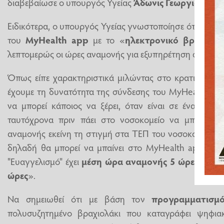
διαβεβαίωσε ο υπουργός Υγείας
Άδωνις Γεωργιάδης
.
Ειδικότερα, ο υπουργός Υγείας γνωστοποίησε ότι εντός 
του
MyHealth app
με το «
ηλεκτρονικό βραχιολά
λεπτομερώς οι ώρες αναμονής για εξυπηρέτηση στα Τμή
Όπως είπε χαρακτηριστικά μιλώντας στο κρατικό ραδ
έχουμε τη δυνατότητα της σύνδεσης του ΜyΗealth app
να μπορεί κάποιος να ξέρει, όταν είναι σε ένα νοσο
ταυτόχρονα πριν πάει στο νοσοκομείο να μπορεί ν
αναμονής εκείνη τη στιγμή στα ΤΕΠ του νοσοκομείου πο
δηλαδή θα μπορεί να μπαίνει στο ΜyΗealth app και ν
"Ευαγγελισμό" έχει
μέση ώρα αναμονής 5 ώρες
, ενώ 
ώρες
».
Να σημειωθεί ότι με βάση τον
προγραμματισμ
πολυσυζητημένο βραχιολάκι που καταγράφει ψηφια