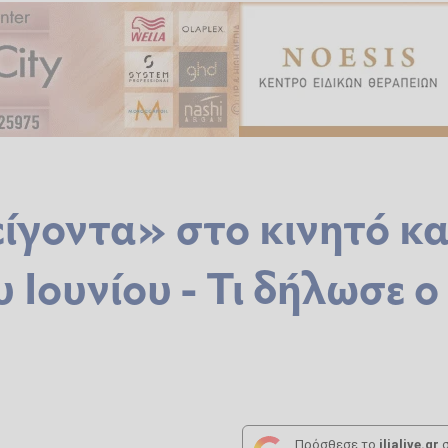
ίγοντα» στο κινητό κα
 Ιουνίου - Τι δήλωσε ο
Πρόσθεσε το
ilialive.gr
σ