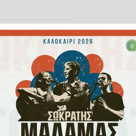
ή ΜyΗealth μπορούν σε λίγες
ίγοντα
των νοσοκομείων όπως