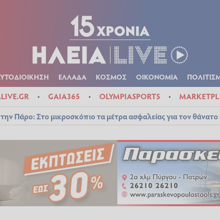
Α
ΠΟΛΙΤΙΚΑ
ΑΥΤΟΔΙΟΙΚΗΣΗ
ΕΛΛΑΔΑ
ΚΟΣΜΟΣ
ΟΙΚΟΝ
ΚΑΙΡΟΣ
ΑΥΤΟΔΙΟΙΚΗΣΗ
ΕΛΛΑΔΑ
ΚΟΣΜΟΣ
ΟΙΚΟΝΟΜΙΑ
ΠΟΛΙΤΙΣ
ALIVE.GR
GAIA365
OLYMPIASPORTS
MARKETPL
την Πάρο: Στο μικροσκόπιο τα μέτρα ασφαλείας για τον θάνατο 