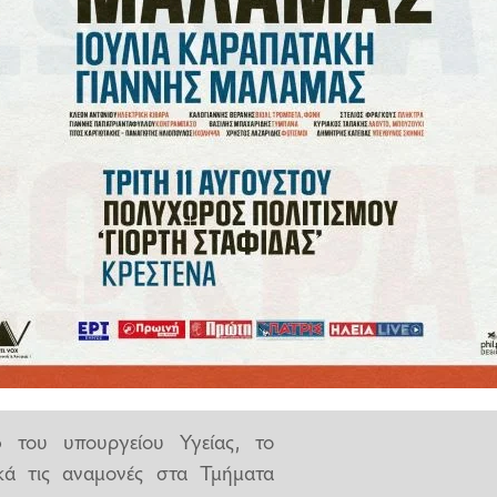
του μηνός θα γίνει η διασύνδεση
κι
», όπου και θα αναφέρονται
ματα Επειγόντων Περιστατικών.
ιόφωνο: «Μέσα στον Ιούνιο θα
 με το «βραχιολάκι», έτσι ώστε
κομείο πόσο θα περιμένει, αλλά
α βλέπει τους μέσους χρόνους
υ θέλει να πάει. Πριν ξεκινήσει
α βλέπει ότι π.χ. αν πάει στον
αν πάει στην "Αγία Όλγα"
έχει 2
ό
του υπουργείου Υγείας, το
κά τις αναμονές στα Τμήματα