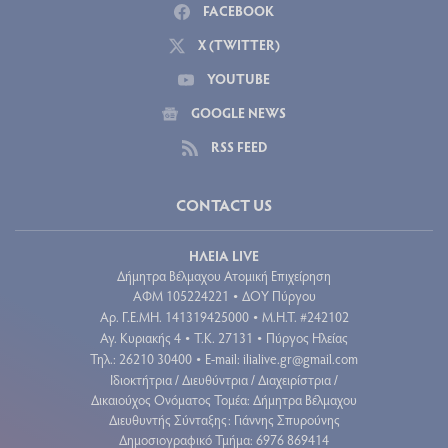
FACEBOOK
X (TWITTER)
YOUTUBE
GOOGLE NEWS
RSS FEED
CONTACT US
ΗΛΕΙΑ LIVE
Δήμητρα Βέλμαχου Ατομική Επιχείρηση
ΑΦΜ 105224221
ΔΟΥ Πύργου
•
Aρ. Γ.Ε.ΜΗ. 141319425000
Μ.Η.Τ. #242102
•
Αγ. Κυριακής 4
Τ.Κ. 27131
Πύργος Ηλείας
•
•
Τηλ.: 26210 30400
E-mail:
ilialive.gr@gmail.com
•
Ιδιοκτήτρια / Διευθύντρια / Διαχειρίστρια /
Δικαιούχος Ονόματος Τομέα: Δήμητρα Βέλμαχου
Διευθυντής Σύνταξης: Γιάννης Σπυρούνης
Δημοσιογραφικό Τμήμα: 6976 869414