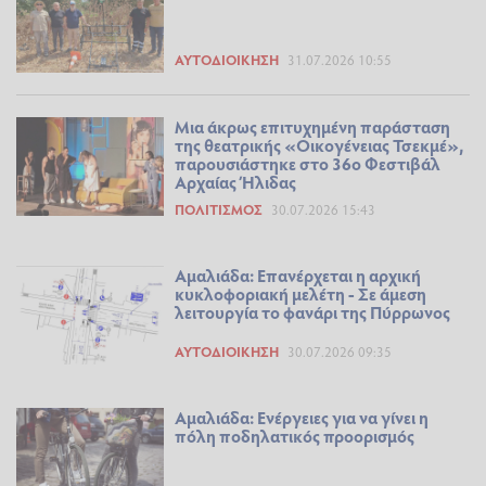
ΑΥΤΟΔΙΟΊΚΗΣΗ
31.07.2026 10:55
Μια άκρως επιτυχημένη παράσταση
της θεατρικής «Οικογένειας Τσεκμέ»,
παρουσιάστηκε στο 36ο Φεστιβάλ
Αρχαίας Ήλιδας
ΠΟΛΙΤΙΣΜΌΣ
30.07.2026 15:43
Αμαλιάδα: Επανέρχεται η αρχική
κυκλοφοριακή μελέτη - Σε άμεση
λειτουργία το φανάρι της Πύρρωνος
ΑΥΤΟΔΙΟΊΚΗΣΗ
30.07.2026 09:35
Αμαλιάδα: Ενέργειες για να γίνει η
πόλη ποδηλατικός προορισμός