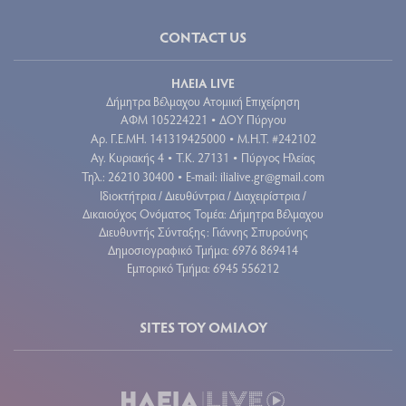
CONTACT US
ΗΛΕΙΑ LIVE
Δήμητρα Βέλμαχου Ατομική Επιχείρηση
ΑΦΜ 105224221
ΔΟΥ Πύργου
•
Aρ. Γ.Ε.ΜΗ. 141319425000
Μ.Η.Τ. #242102
•
Αγ. Κυριακής 4
Τ.Κ. 27131
Πύργος Ηλείας
•
•
Τηλ.: 26210 30400
E-mail:
ilialive.gr@gmail.com
•
Ιδιοκτήτρια / Διευθύντρια / Διαχειρίστρια /
Δικαιούχος Ονόματος Τομέα: Δήμητρα Βέλμαχου
Διευθυντής Σύνταξης: Γιάννης Σπυρούνης
Δημοσιογραφικό Τμήμα: 6976 869414
Εμπορικό Τμήμα: 6945 556212
SITES ΤΟΥ ΟΜΙΛΟΥ