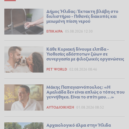
Δήμος Ήλιδας: Έκτακτη βλάβη στο
διυλιστήριο - Πιθανές διακοπές και
μειωμένη πίεση νερού
ΕΠΊΚΑΙΡΑ
05.08.2026 12:30
Κάθε Κυριακή δίνουμε ελπίδα -
Υιοθεσίες αδέσποτων ζώων σε
συνεργασία με φιλοζωικές οργανώσεις
PET WORLD
02.08.2026 08:46
Μάκης Παπαγιαννόπουλος: «Η
Αμαλιάδα δεν είναι απλώς ο τόπος που
γεννήθηκα. Είναι το σπίτι μου…»
ΑΥΤΟΔΙΟΊΚΗΣΗ
01.08.2026 08:52
Αρχαιολογικό άλμα στην Ήλιδα