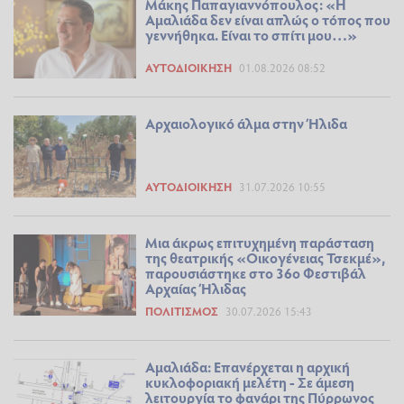
Μάκης Παπαγιαννόπουλος: «Η
Αμαλιάδα δεν είναι απλώς ο τόπος που
γεννήθηκα. Είναι το σπίτι μου…»
ΑΥΤΟΔΙΟΊΚΗΣΗ
01.08.2026 08:52
Αρχαιολογικό άλμα στην Ήλιδα
ΑΥΤΟΔΙΟΊΚΗΣΗ
31.07.2026 10:55
Μια άκρως επιτυχημένη παράσταση
της θεατρικής «Οικογένειας Τσεκμέ»,
παρουσιάστηκε στο 36ο Φεστιβάλ
Αρχαίας Ήλιδας
ΠΟΛΙΤΙΣΜΌΣ
30.07.2026 15:43
Αμαλιάδα: Επανέρχεται η αρχική
κυκλοφοριακή μελέτη - Σε άμεση
λειτουργία το φανάρι της Πύρρωνος