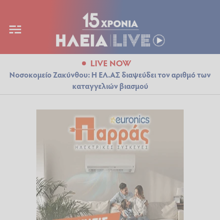
LIVE NOW
Νοσοκομείο Ζακύνθου: Η ΕΛ.ΑΣ διαψεύδει τον αριθμό των
καταγγελιών βιασμού