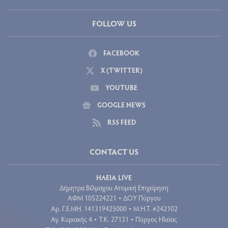
FOLLOW US
FACEBOOK
X (TWITTER)
YOUTUBE
GOOGLE NEWS
RSS FEED
CONTACT US
ΗΛΕΙΑ LIVE
Δήμητρα Βέλμαχου Ατομική Επιχείρηση
ΑΦΜ 105224221
ΔΟΥ Πύργου
•
Aρ. Γ.Ε.ΜΗ. 141319425000
Μ.Η.Τ. #242102
•
Αγ. Κυριακής 4
Τ.Κ. 27131
Πύργος Ηλείας
•
•