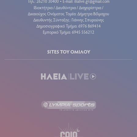
Τηλ.: 26210 30400
E-mail:
ilialive.gr@gmail.com
•
Ιδιοκτήτρια / Διευθύντρια / Διαχειρίστρια /
Δικαιούχος Ονόματος Τομέα: Δήμητρα Βέλμαχου
Διευθυντής Σύνταξης: Γιάννης Σπυρούνης
Δημοσιογραφικό Τμήμα: 6976 869414
Εμπορικό Τμήμα: 6945 556212
SITES ΤΟΥ ΟΜΙΛΟΥ