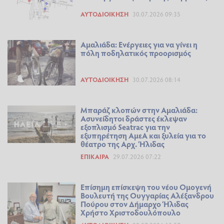
ΑΥΤΟΔΙΟΊΚΗΣΗ
30.07.2026 09:35
Αμαλιάδα: Ενέργειες για να γίνει η
πόλη ποδηλατικός προορισμός
ΑΥΤΟΔΙΟΊΚΗΣΗ
30.07.2026 08:14
Μπαράζ κλοπών στην Αμαλιάδα:
Ασυνείδητοι δράστες έκλεψαν
εξοπλισμό Seatrac για την
εξυπηρέτηση ΑμεΑ και ξυλεία για το
θέατρο της Αρχ. Ήλιδας
ΕΠΊΚΑΙΡΑ
29.07.2026 07:22
Επίσημη επίσκεψη του νέου Ομογενή
Βουλευτή της Ουγγαρίας Αλέξανδρου
Πούρου στον Δήμαρχο Ήλιδας
Χρήστο Χριστοδουλόπουλο