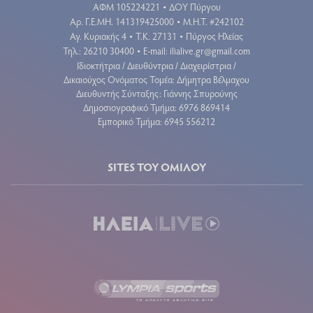
ΑΦΜ 105224221
ΔΟΥ Πύργου
•
Aρ. Γ.Ε.ΜΗ. 141319425000
Μ.Η.Τ. #242102
•
Αγ. Κυριακής 4
Τ.Κ. 27131
Πύργος Ηλείας
•
•
Τηλ.: 26210 30400
E-mail:
ilialive.gr@gmail.com
•
Ιδιοκτήτρια / Διευθύντρια / Διαχειρίστρια /
Δικαιούχος Ονόματος Τομέα: Δήμητρα Βέλμαχου
Διευθυντής Σύνταξης: Γιάννης Σπυρούνης
Δημοσιογραφικό Τμήμα: 6976 869414
Εμπορικό Τμήμα: 6945 556212
SITES ΤΟΥ ΟΜΙΛΟΥ