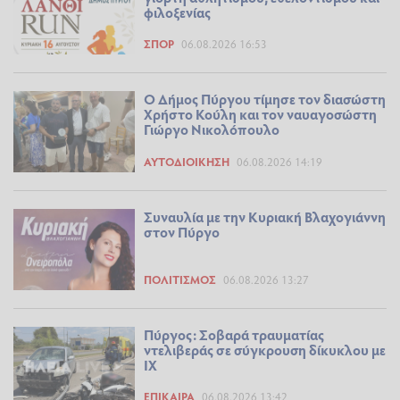
φιλοξενίας
ΣΠΟΡ
06.08.2026 16:53
Ο Δήμος Πύργου τίμησε τον διασώστη
Χρήστο Κούλη και τον ναυαγοσώστη
Γιώργο Νικολόπουλο
ΑΥΤΟΔΙΟΊΚΗΣΗ
06.08.2026 14:19
Συναυλία με την Κυριακή Βλαχογιάννη
στον Πύργο
ΠΟΛΙΤΙΣΜΌΣ
06.08.2026 13:27
Πύργος: Σοβαρά τραυματίας
ντελιβεράς σε σύγκρουση δίκυκλου με
ΙΧ
ΕΠΊΚΑΙΡΑ
06.08.2026 13:42