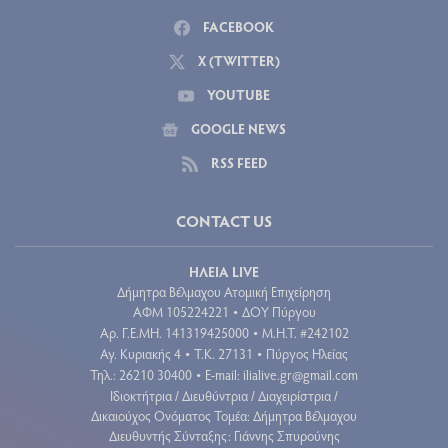
FACEBOOK
X (TWITTER)
YOUTUBE
GOOGLE NEWS
RSS FEED
CONTACT US
ΗΛΕΙΑ LIVE
Δήμητρα Βέλμαχου Ατομική Επιχείρηση
ΑΦΜ 105224221
ΔΟΥ Πύργου
•
Aρ. Γ.Ε.ΜΗ. 141319425000
Μ.Η.Τ. #242102
•
Αγ. Κυριακής 4
Τ.Κ. 27131
Πύργος Ηλείας
•
•
Τηλ.: 26210 30400
E-mail:
ilialive.gr@gmail.com
•
Ιδιοκτήτρια / Διευθύντρια / Διαχειρίστρια /
Δικαιούχος Ονόματος Τομέα: Δήμητρα Βέλμαχου
Διευθυντής Σύνταξης: Γιάννης Σπυρούνης