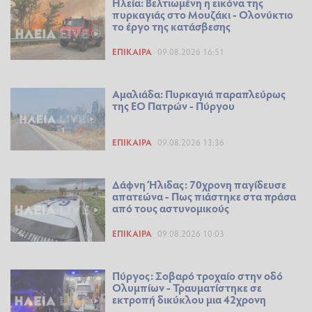
Ηλεία: Βελτιωμένη η εικόνα της
πυρκαγιάς στο Μουζάκι - Ολονύκτιο
το έργο της κατάσβεσης
ΕΠΊΚΑΙΡΑ
09.08.2026 16:51
Αμαλιάδα: Πυρκαγιά παραπλεύρως
της ΕΟ Πατρών - Πύργου
ΕΠΊΚΑΙΡΑ
09.08.2026 13:36
Δάφνη Ήλιδας: 70χρονη παγίδευσε
απατεώνα - Πως πιάστηκε στα πράσα
από τους αστυνομικούς
ΕΠΊΚΑΙΡΑ
09.08.2026 10:03
Πύργος: Σοβαρό τροχαίο στην οδό
Ολυμπίων - Τραυματίστηκε σε
εκτροπή δικύκλου μια 42χρονη