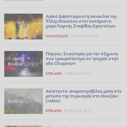
Λαϊκό ξεφάντωμα στη συναυλία της
Έλλης Κοκκίνου στον κατάμεστο
χώρο Γιορτής Σταφίδας Κρεστένων
ΠΟΛΙΤΙΣΜΌΣ
10.08.2026 10:25
Πύργος: Συγκίνηση για την 42χρονη
που τραυματίστηκε σε τροχαίο στην
οδό Ολυμπίων
ΕΠΊΚΑΙΡΑ
10.08.2026 07:22
Απίστευτο: Ανεμοστρόβιλος μέσα στο
μέτωπο της πυρκαγιάς στο Μουζάκι
(video)
ΕΠΊΚΑΙΡΑ
09.08.2026 19:12