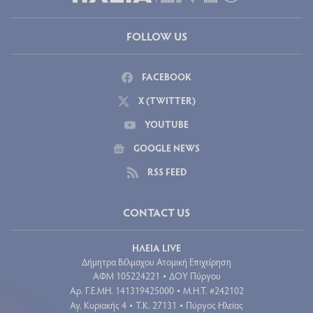
FOLLOW US
FACEBOOK
X (TWITTER)
YOUTUBE
GOOGLE NEWS
RSS FEED
CONTACT US
ΗΛΕΙΑ LIVE
Δήμητρα Βέλμαχου Ατομική Επιχείρηση
ΑΦΜ 105224221
ΔΟΥ Πύργου
•
Aρ. Γ.Ε.ΜΗ. 141319425000
Μ.Η.Τ. #242102
•
Αγ. Κυριακής 4
Τ.Κ. 27131
Πύργος Ηλείας
•
•