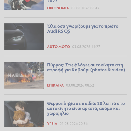
2027
ΟΙΚΟΝΟΜΊΑ
05.08.2026 08:42
Όλα όσα γνωρίζουμε για το πρώτο
Audi RS Q5
AUTO MOTO
03.08.2026 11:27
Πύργος: Στις φλόγες αυτοκίνητο στη
στροφή για Καβούρι (photos & video)
ΕΠΊΚΑΙΡΑ
03.08.2026 08:52
Θερμοπληξία σε παιδιά: 20 λεπτά στο
αυτοκίνητο είναι αρκετά, ακόμα και
χωρίς ήλιο
ΥΓΕΊΑ
01.08.2026 20:36