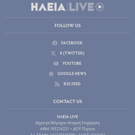
FOLLOW US
FACEBOOK
X (TWITTER)
YOUTUBE
GOOGLE NEWS
RSS FEED
CONTACT US
ΗΛΕΙΑ LIVE
Δήμητρα Βέλμαχου Ατομική Επιχείρηση
ΑΦΜ 105224221
ΔΟΥ Πύργου
•
Aρ. Γ.Ε.ΜΗ. 141319425000
Μ.Η.Τ. #242102