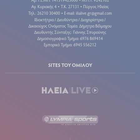
•
Αγ. Κυριακής 4
Τ.Κ. 27131
Πύργος Ηλείας
•
•
Τηλ.: 26210 30400
E-mail:
ilialive.gr@gmail.com
•
Ιδιοκτήτρια / Διευθύντρια / Διαχειρίστρια /
Δικαιούχος Ονόματος Τομέα: Δήμητρα Βέλμαχου
Διευθυντής Σύνταξης: Γιάννης Σπυρούνης
Δημοσιογραφικό Τμήμα: 6976 869414
Εμπορικό Τμήμα: 6945 556212
SITES ΤΟΥ ΟΜΙΛΟΥ