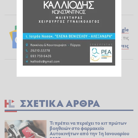
Ακολουθήστε το ilialive.gr στο
Google
News
και μάθετε πρώτοι όλες τις
Ειδήσεις
ΣΧΕΤΙΚΆ ΆΡΘΡΑ
Τι πρέπει να περιέχει το κιτ πρώτων
βοηθειών στο φαρμακείο
Αυτοκινήτων από την 1η Ιανουαρίου