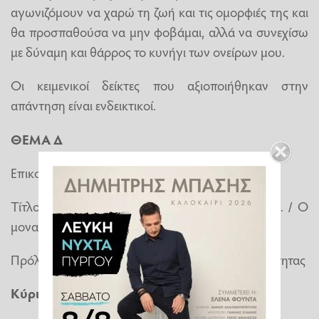
αγωνιζόμουν να χαρώ τη ζωή και τις ομορφιές της και
θα προσπαθούσα να μην φοβάμαι, αλλά να συνεχίσω
με δύναμη και θάρρος το κυνήγι των ονείρων μου.
Οι κειμενικοί δείκτες που αξιοποιήθηκαν στην
απάντηση είναι ενδεικτικοί.
ΘΕΜΑ Δ
Επικοινωνιακό πλαίσιο: άρθρο
Τίτλος: Μοναξιά: η «ασθένεια» της εποχής μας. / Ο
μοναχικός σύγχρονος άνθρωπος!
Πρόλογος: αφόρμηση από γεγονός της επικαιρότητας
Κύριο μέρος: