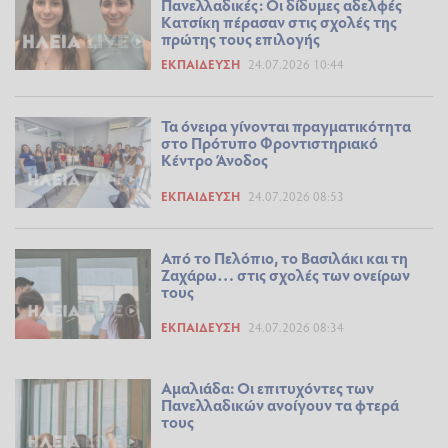
Πανελλαδικές: Οι δίδυμες αδελφές
Κατσίκη πέρασαν στις σχολές της
πρώτης τους επιλογής
ΕΚΠΑΊΔΕΥΣΗ
24.07.2026 10:44
Τα όνειρα γίνονται πραγματικότητα
στο Πρότυπο Φροντιστηριακό
Κέντρο Άνοδος
ΕΚΠΑΊΔΕΥΣΗ
24.07.2026 08:53
Από το Πελόπιο, το Βασιλάκι και τη
Ζαχάρω… στις σχολές των ονείρων
τους
ΕΚΠΑΊΔΕΥΣΗ
24.07.2026 08:34
Αμαλιάδα: Οι επιτυχόντες των
Πανελλαδικών ανοίγουν τα φτερά
τους