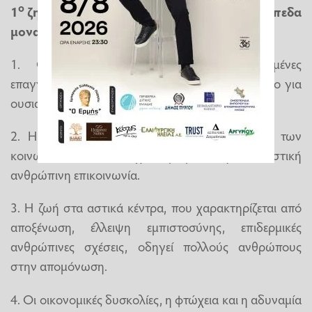
ο
1
ζητούμενο: οι λόγοι που αυξάνουν τα επίπεδα
μοναξιάς στην εποχή μας
1. Οι έντονοι ρυθμοί ζωής, οι αυξημένες
επαγγελματικές υποχρεώσεις δεν αφήνουν χρόνο για
ουσιαστικές σχέσεις και επαφές.
2. Η υπερβολική χρήση της τεχνολογίας και των
κοινωνικών δικτύων έχει περιορίσει την ουσιαστική
ανθρώπινη επικοινωνία.
3. Η ζωή στα αστικά κέντρα, που χαρακτηρίζεται από
αποξένωση, έλλειψη εμπιστοσύνης, επιδερμικές
ανθρώπινες σχέσεις, οδηγεί πολλούς ανθρώπους
στην απομόνωση.
4. Οι οικονομικές δυσκολίες, η φτώχεια και η αδυναμία