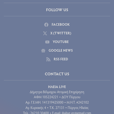
FOLLOW US
FACEBOOK
X (TWITTER)
YOUTUBE
GOOGLE NEWS
RSS FEED
CONTACT US
ΗΛΕΙΑ LIVE
Δήμητρα Βέλμαχου Ατομική Επιχείρηση
ΑΦΜ 105224221
ΔΟΥ Πύργου
•
Aρ. Γ.Ε.ΜΗ. 141319425000
Μ.Η.Τ. #242102
•
Αγ. Κυριακής 4
Τ.Κ. 27131
Πύργος Ηλείας
•
•
Τηλ.: 26210 30400
E-mail:
ilialive.gr@gmail.com
•