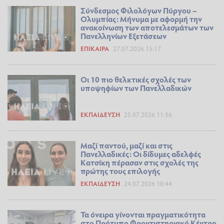
Σύνδεσμος Φιλολόγων Πύργου –
Ολυμπίας: Μήνυμα με αφορμή την
ανακοίνωση των αποτελεσμάτων των
Πανελληνίων Εξετάσεων
ΕΠΊΚΑΙΡΑ
27.07.2026 15:17
Οι 10 πιο θελκτικές σχολές των
υποψηφίων των Πανελλαδικών
ΕΚΠΑΊΔΕΥΣΗ
25.07.2026 11:56
Μαζί παντού, μαζί και στις
Πανελλαδικές: Οι δίδυμες αδελφές
Κατσίκη πέρασαν στις σχολές της
πρώτης τους επιλογής
ΕΚΠΑΊΔΕΥΣΗ
24.07.2026 10:44
Τα όνειρα γίνονται πραγματικότητα
στο Πρότυπο Φροντιστηριακό Κέντρο