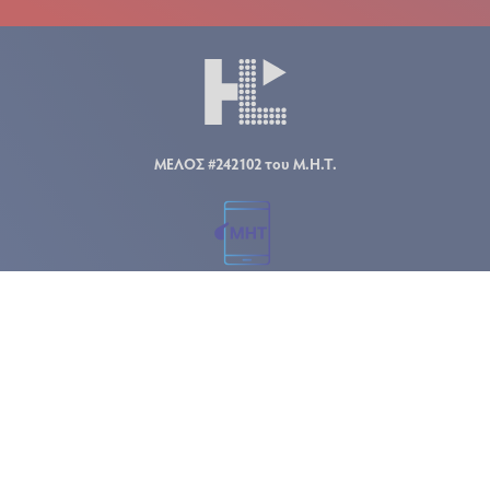
ΜΕΛΟΣ #242102 του Μ.Η.Τ.
ilialive.gr
gaia365.gr
olympiasports.gr
ilia-ekloges.gr
COPYRIGHT © 2011 - 2026 ΗΛΕΙΑ LIVE.
ALL RIGHTS RESERVED.
Developed by
Nuevvo
.