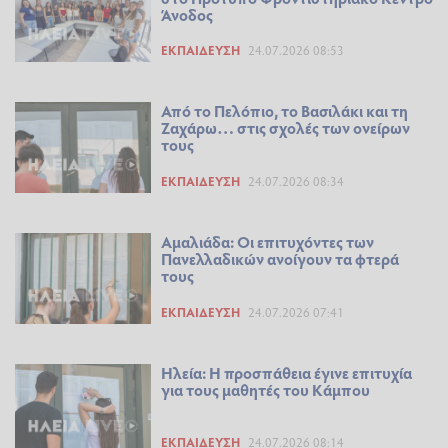
Άνοδος
ΕΚΠΑΊΔΕΥΣΗ
24.07.2026 08:53
Από το Πελόπιο, το Βασιλάκι και τη
Ζαχάρω… στις σχολές των ονείρων
τους
ΕΚΠΑΊΔΕΥΣΗ
24.07.2026 08:34
Αμαλιάδα: Οι επιτυχόντες των
Πανελλαδικών ανοίγουν τα φτερά
τους
ΕΚΠΑΊΔΕΥΣΗ
24.07.2026 07:41
Ηλεία: Η προσπάθεια έγινε επιτυχία
για τους μαθητές του Κάμπου
ΕΚΠΑΊΔΕΥΣΗ
24.07.2026 08:14