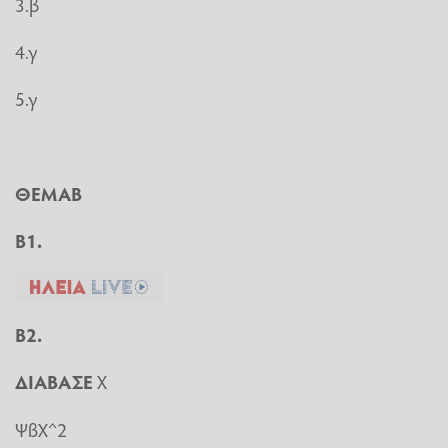
3.β
4.γ
5.γ
ΘΕΜΑΒ
Β1.
Β2.
ΔΙΑΒΑΣΕ
X
ΨßΧ^2