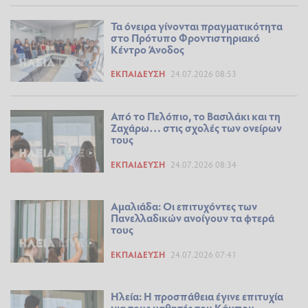
Τα όνειρα γίνονται πραγματικότητα
στο Πρότυπο Φροντιστηριακό
Κέντρο Άνοδος
ΕΚΠΑΊΔΕΥΣΗ
24.07.2026 08:53
Από το Πελόπιο, το Βασιλάκι και τη
Ζαχάρω… στις σχολές των ονείρων
τους
ΕΚΠΑΊΔΕΥΣΗ
24.07.2026 08:34
Αμαλιάδα: Οι επιτυχόντες των
Πανελλαδικών ανοίγουν τα φτερά
τους
ΕΚΠΑΊΔΕΥΣΗ
24.07.2026 07:41
Ηλεία: Η προσπάθεια έγινε επιτυχία
για τους μαθητές του Κάμπου