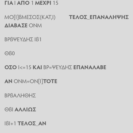
ΓΙΑ
Ι
ΑΠΟ
1
ΜΕΧΡΙ
15
ΜΟ[Ι]ßΜΕΣΟΣ(ΚΑΤ,Ι)
ΤΕΛΟΣ_ΕΠΑΝΑΛΗΨΗΣ
ΔΙΑΒΑΣΕ
ΟΝΜ
ΒΡßΨΕΥΔΗΣ Ιß1
Θß0
ΟΣΟ
Ι<=15
ΚΑΙ
ΒΡ=ΨΕΥΔΗΣ
ΕΠΑΝΑΛΑΒΕ
ΑΝ
ΟΝΜ=ΟΝ[Ι]
ΤΟΤΕ
ΒΡßΑΛΗΘΗΣ
ΘßΙ
ΑΛΛΙΩΣ
ΙßΙ+1
ΤΕΛΟΣ_ΑΝ