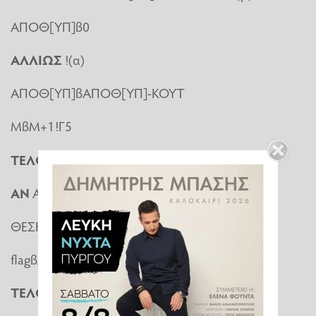
ΑΠΟΘ[ΥΠ]ß0
ΑΛΛΙΩΣ
!(α)
ΑΠΟΘ[ΥΠ]ßΑΠΟΘ[ΥΠ]-ΚΟΥΤ
ΜßΜ+1!Γ5
ΤΕΛΟΣ
_
ΑΝ
ΑΝ
ΑΠΟΘ[ΥΠ]=0
ΚΑΙ
flag=ΨΕΥΔΗΣ
ΤΟΤΕ
ΘΕΣΗßΥΠ
flagßΑΛΗΘΗΣ
TE
ΛΟΣ_ΑΝ