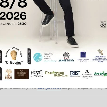
ΙΚΗ
τε το ilialive.gr στο
Google News
και μάθετε πρώτοι όλες τι