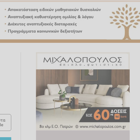
τα
le