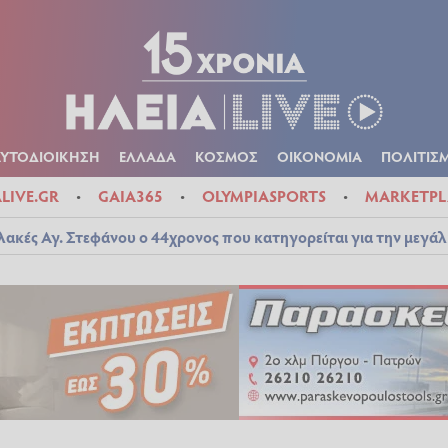
Α
ΠΟΛΙΤΙΚΑ
ΑΥΤΟΔΙΟΙΚΗΣΗ
ΕΛΛΑΔΑ
ΚΟΣΜΟΣ
ΟΙΚΟΝ
ΚΑΙΡΟΣ
ΑΥΤΟΔΙΟΙΚΗΣΗ
ΕΛΛΑΔΑ
ΚΟΣΜΟΣ
ΟΙΚΟΝΟΜΙΑ
ΠΟΛΙΤΙΣ
ALIVE.GR
GAIA365
OLYMPIASPORTS
MARKETPL
λακές Αγ. Στεφάνου ο 44χρονος που κατηγορείται για την μεγά