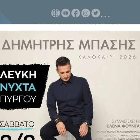
υπταν το μεγαλύτερο μέρος της
ισσότερους υποψήφιους ήταν το
 Εύχομαι καλή συνέχεια καλά