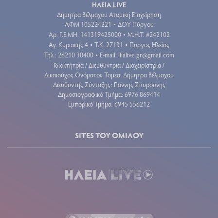
ΗΛΕΙΑ LIVE
Δήμητρα Βέλμαχου Ατομική Επιχείρηση
ΑΦΜ 105224221
ΔΟΥ Πύργου
•
Aρ. Γ.Ε.ΜΗ. 141319425000
Μ.Η.Τ. #242102
•
Αγ. Κυριακής 4
Τ.Κ. 27131
Πύργος Ηλείας
•
•
Τηλ.: 26210 30400
E-mail:
ilialive.gr@gmail.com
•
Ιδιοκτήτρια / Διευθύντρια / Διαχειρίστρια /
Δικαιούχος Ονόματος Τομέα: Δήμητρα Βέλμαχου
Διευθυντής Σύνταξης: Γιάννης Σπυρούνης
Δημοσιογραφικό Τμήμα: 6976 869414
Εμπορικό Τμήμα: 6945 556212
SITES ΤΟΥ ΟΜΙΛΟΥ