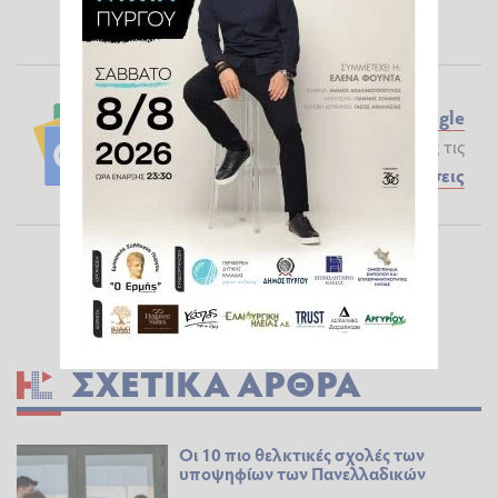
Ακολουθήστε το ilialive.gr στο
Google
News
και μάθετε πρώτοι όλες τις
Ειδήσεις
ΣΧΕΤΙΚΆ ΆΡΘΡΑ
Οι 10 πιο θελκτικές σχολές των
υποψηφίων των Πανελλαδικών