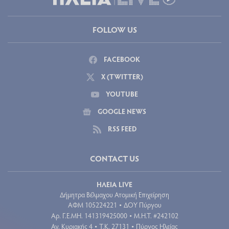
FOLLOW US
FACEBOOK
X (TWITTER)
YOUTUBE
GOOGLE NEWS
RSS FEED
CONTACT US
ΗΛΕΙΑ LIVE
Δήμητρα Βέλμαχου Ατομική Επιχείρηση
ΑΦΜ 105224221
ΔΟΥ Πύργου
•
Aρ. Γ.Ε.ΜΗ. 141319425000
Μ.Η.Τ. #242102
•
Αγ. Κυριακής 4
Τ.Κ. 27131
Πύργος Ηλείας
•
•