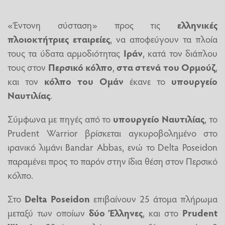
«Έντονη σύσταση» προς τις
ελληνικές
πλοιοκτήτριες εταιρείες
, να αποφεύγουν τα πλοία
τους τα ύδατα αρμοδιότητας
Ιράν
, κατά τον διάπλου
τους στον
Περσικό κόλπο
,
στα στενά του Ορμούζ
,
και τον
κόλπο του Ομάν
έκανε το
υπουργείο
Ναυτιλίας
.
Σύμφωνα με πηγές από το
υπουργείο Ναυτιλίας
, το
Prudent Warrior βρίσκεται αγκυροβολημένο στο
ιρανικό λιμάνι Bandar Abbas, ενώ το Delta Poseidon
παραμένει προς το παρόν στην ίδια θέση στον Περσικό
κόλπο.
Στο
Delta Poseidon
επιβαίνουν 25 άτομα πλήρωμα
μεταξύ των οποίων
δύο Έλληνες
, και στο
Prudent