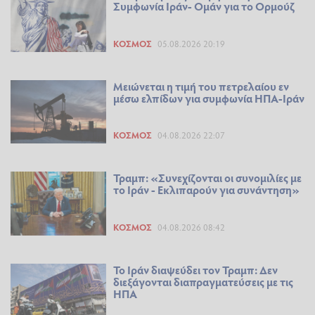
Συμφωνία Ιράν- Ομάν για το Ορμούζ
ΚΌΣΜΟΣ
05.08.2026 20:19
Μειώνεται η τιμή του πετρελαίου εν
μέσω ελπίδων για συμφωνία ΗΠΑ-Ιράν
ΚΌΣΜΟΣ
04.08.2026 22:07
Τραμπ: «Συνεχίζονται οι συνομιλίες με
το Ιράν - Εκλιπαρούν για συνάντηση»
ΚΌΣΜΟΣ
04.08.2026 08:42
Το Ιράν διαψεύδει τον Τραμπ: Δεν
διεξάγονται διαπραγματεύσεις με τις
ΗΠΑ