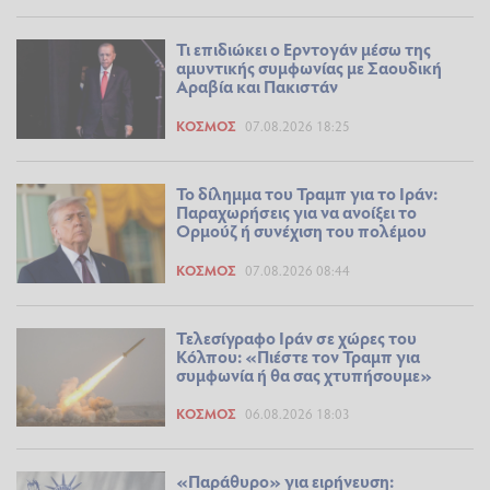
Τι επιδιώκει ο Ερντογάν μέσω της
αμυντικής συμφωνίας με Σαουδική
Αραβία και Πακιστάν
ΚΌΣΜΟΣ
07.08.2026 18:25
Το δίλημμα του Τραμπ για το Ιράν:
Παραχωρήσεις για να ανοίξει το
Ορμούζ ή συνέχιση του πολέμου
ΚΌΣΜΟΣ
07.08.2026 08:44
Τελεσίγραφο Ιράν σε χώρες του
Κόλπου: «Πιέστε τον Τραμπ για
συμφωνία ή θα σας χτυπήσουμε»
ΚΌΣΜΟΣ
06.08.2026 18:03
«Παράθυρο» για ειρήνευση: