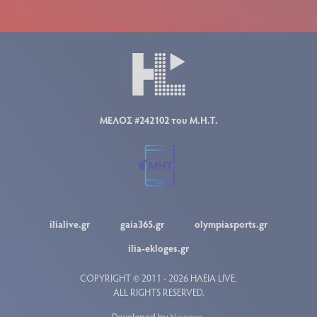
ΜΕΛΟΣ #242102 του Μ.Η.Τ.
ilialive.gr
gaia365.gr
olympiasports.gr
ilia-ekloges.gr
COPYRIGHT © 2011 - 2026 ΗΛΕΙΑ LIVE.
ALL RIGHTS RESERVED.
Developed by
Nuevvo
.