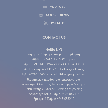
YOUTUBE
GOOGLE NEWS
RSS FEED
CONTACT US
ΗΛΕΙΑ LIVE
Δήμητρα Βέλμαχου Ατομική Επιχείρηση
ΑΦΜ 105224221
ΔΟΥ Πύργου
•
Aρ. Γ.Ε.ΜΗ. 141319425000
Μ.Η.Τ. #242102
•
Αγ. Κυριακής 4
Τ.Κ. 27131
Πύργος Ηλείας
•
•
Τηλ.: 26210 30400
E-mail:
ilialive.gr@gmail.com
•
Ιδιοκτήτρια / Διευθύντρια / Διαχειρίστρια /
Δικαιούχος Ονόματος Τομέα: Δήμητρα Βέλμαχου
Διευθυντής Σύνταξης: Γιάννης Σπυρούνης
Δημοσιογραφικό Τμήμα: 6976 869414
Εμπορικό Τμήμα: 6945 556212