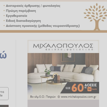
νώ
τα
le