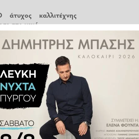
 άτυχος καλλιτέχνης
εσε στο κενό
βρισκόταν με τη σύζυγό του στο
της Μαυρουδής, γνωστός στο
ραγωγός.
r, ενώ είχε βρεθεί για διακοπές
 το βράδυ, έβαλε ένα ξύλο στα
σως για να διορθώσει κάτι, αλλά
στο κενό.
77χρονος έπεσε από ύψος τριών
ραυματιστεί θανάσιμα. Η σύζυγός
ο ΕΚΑΒ στις 20.45, κινητή μονάδα
ήταν γεμάτος αίμα και ήδη είχε