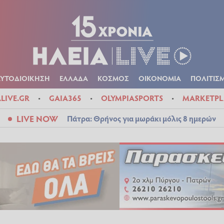
Α
ΠΟΛΙΤΙΚΑ
ΑΥΤΟΔΙΟΙΚΗΣΗ
ΕΛΛΑΔΑ
ΚΟΣΜΟΣ
ΟΙΚΟΝ
ΚΑΙΡΟΣ
ΑΥΤΟΔΙΟΙΚΗΣΗ
ΕΛΛΑΔΑ
ΚΟΣΜΟΣ
ΟΙΚΟΝΟΜΙΑ
ΠΟΛΙΤΙΣ
ALIVE.GR
GAIA365
OLYMPIASPORTS
MARKETPL
LIVE NOW
Πάτρα: Θρήνος για μωράκι μόλις 8 ημερών