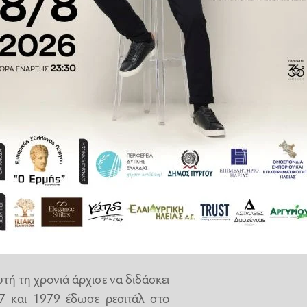
ηκε στο Νοσοκομείο Βόλου, όπου
 δίπλα στη μητέρα του, που ήταν
κιθάρας στο Εθνικό Ωδείο με
969 με Άριστα.
κε η έδρα κλασικής κιθάρας στη
5. Το 1970 παρακολούθησε και τα
Ισπανία με τον Jose Tomas.
τή τη χρονιά άρχισε να διδάσκει
7 και 1979 έδωσε ρεσιτάλ στο