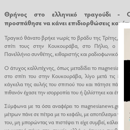
Θρήνος στο ελληνικό τραγούδι - Ο
προσπάθησε να κάνει επιδιορθώσεις και έπ
Τραγικό θάνατο βρήκε νωρίς το βράδυ της Τρίτης, ενώ 
σπίτι τους στην Κουκουράβα, στο Πήλιο, ο Νό
Πανελλήνιο συνθέτης, κιθαριστής και ραδιοφωνικός πα
Ο άτυχος καλλιτέχνης, όπως μεταδίδει το magnesianews.g
στο σπίτι του στην Κουκουράβα, λίγο μετά τις 8.30
κάγκελα της αυλής του σπιτιού του και πάτησε πάνω, ί
πιθανόν έχασε την ισορροπία του ή ζαλίστηκε και έπεσε 
Σύμφωνα με τα όσα αναφέρει το magnesianews.gr, ο 
μέτρων πάνε σε πέτρα με το κεφάλι, με αποτέλεσμα να τ
του, μη μπορώντας να πιστέψει τι είχε συμβεί, κάλεσε τ
με γιατρό πήγε στο σημείο, αλλά ο άτυχος συνθέτης 