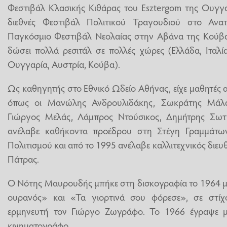
Φεστιβάλ Κλασικής Κιθάρας του Esztergom της Ουγγα
διεθνές Φεστιβάλ Πολιτικού Τραγουδιού στο Ανα
Παγκόσμιο Φεστιβάλ Νεολαίας στην Αβάνα της Κούβας
δώσει πολλά ρεσιτάλ σε πολλές χώρες (Ελλάδα, Ιταλία,
Ουγγαρία, Αυστρία, Κούβα).
Ως καθηγητής στο Εθνικό Ωδείο Αθήνας, είχε μαθητές α
όπως οι Μανώλης Ανδρουλιδάκης, Σωκράτης Μάλ
Γιώργος Μελάς, Λάμπρος Ντούσικος, Δημήτρης Σωτη
ανέλαβε καθήκοντα προέδρου στη Στέγη Γραμμάτω
Πολιτισμού και από το 1995 ανέλαβε καλλιτεχνικός διευ
Πάτρας.
Ο Νότης Μαυρουδής μπήκε στη δισκογραφία το 1964 με
ουρανός» και «Τα γιορτινά σου φόρεσε», σε στίχ
ερμηνευτή τον Γιώργο Ζωγράφο. Το 1966 έγραψε μο
κινηματογράφο.