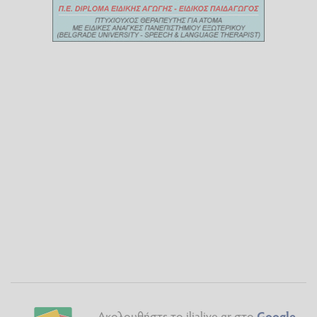
Ακολουθήστε το ilialive.gr στο
Google