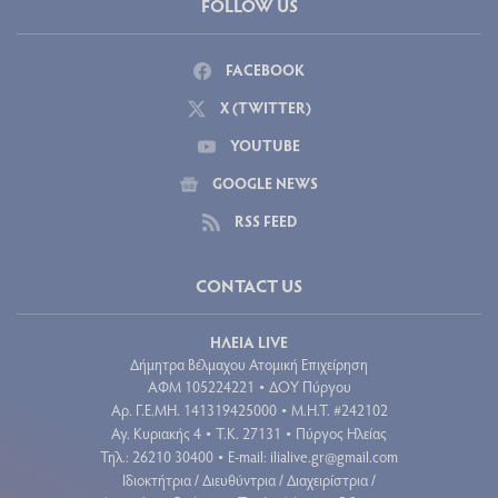
FOLLOW US
FACEBOOK
X (TWITTER)
YOUTUBE
GOOGLE NEWS
RSS FEED
CONTACT US
ΗΛΕΙΑ LIVE
Δήμητρα Βέλμαχου Ατομική Επιχείρηση
ΑΦΜ 105224221
ΔΟΥ Πύργου
•
Aρ. Γ.Ε.ΜΗ. 141319425000
Μ.Η.Τ. #242102
•
Αγ. Κυριακής 4
Τ.Κ. 27131
Πύργος Ηλείας
•
•
Τηλ.: 26210 30400
E-mail:
ilialive.gr@gmail.com
•
Ιδιοκτήτρια / Διευθύντρια / Διαχειρίστρια /