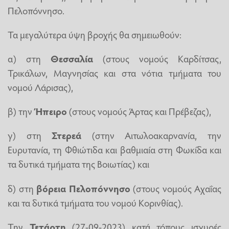
Πελοπόννησο.
Τα μεγαλύτερα ύψη βροχής θα σημειωθούν:
α) στη
Θεσσαλία
(στους νομούς Καρδίτσας,
Τρικάλων, Μαγνησίας και στα νότια τμήματα του
νομού Λάρισας),
β) την
Ήπειρο
(στους νομούς Άρτας και Πρέβεζας),
γ) στη
Στερεά
(στην Αιτωλοακαρνανία, την
Ευρυτανία, τη Φθιώτιδα και βαθμιαία στη Φωκίδα και
τα δυτικά τμήματα της Βοιωτίας) και
δ) στη
βόρεια Πελοπόννησο
(στους νομούς Αχαΐας
και τα δυτικά τμήματα του νομού Κορινθίας).
Την
Τετάρτη
(27-09-2023) κατά τόπους ισχυρές