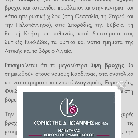
βροχές και καταιγίδες προβλέπονται στην κεντρική και
νότια ηπειρωτική χώρα (στη Θεσσαλία, τη Στερεά και
την Πελοπόννησο), στις Σποράδες, την Εύβοια, τη
δυτική Κρήτη και πιθανώς κατά διαστήματα στις
δυτικές Κυκλάδες, τα δυτικά και νότια τμήματα της
Αττικής και το βόρειο Αιγαίο.
Επισημαίνεται ότι τα μεγαλύτερα
ύψη βροχής
θα
σημειωθούν στους νομούς Καρδίτσας, στα ανατολικά
και νότια τμήματα του νομού Μαγνησίας, Ευρυτανίας,
Φθιώτιδας, Φωκίδας, Βοιωτίας, στις Σποράδες και στη
βόρεια Εύβοια.
Την
Πέμπτη
(28-09-2023) κατά τόπους ισχυρές
βροχές και καταιγίδες προβλέπονται έως τις
μεσημβρινές ώρες στις Σποράδες, τη Μαγνησία, την