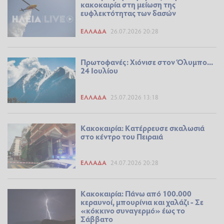
κακοκαιρία στη μείωση της
ευφλεκτότητας των δασών
ΕΛΛΆΔΑ
26.07.2026 20:28
Πρωτοφανές: Χιόνισε στον Όλυμπο...
24 Ιουλίου
ΕΛΛΆΔΑ
25.07.2026 13:18
Κακοκαιρία: Κατέρρευσε σκαλωσιά
στο κέντρο του Πειραιά
ΕΛΛΆΔΑ
24.07.2026 20:28
Κακοκαιρία: Πάνω από 100.000
κεραυνοί, μπουρίνια και χαλάζι - Σε
«κόκκινο συναγερμό» έως το
Σάββατο