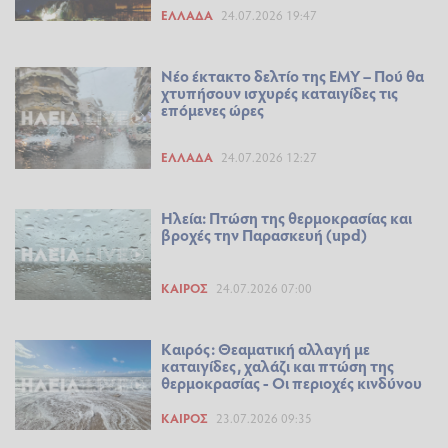
ΕΛΛΆΔΑ
24.07.2026 19:47
Νέο έκτακτο δελτίο της ΕΜΥ – Πού θα
χτυπήσουν ισχυρές καταιγίδες τις
επόμενες ώρες
ΕΛΛΆΔΑ
24.07.2026 12:27
Ηλεία: Πτώση της θερμοκρασίας και
βροχές την Παρασκευή (upd)
ΚΑΙΡΌΣ
24.07.2026 07:00
Καιρός: Θεαματική αλλαγή με
καταιγίδες, χαλάζι και πτώση της
θερμοκρασίας - Οι περιοχές κινδύνου
ΚΑΙΡΌΣ
23.07.2026 09:35