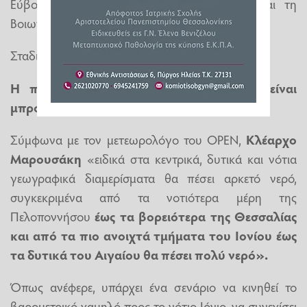
Εύβοια (κυρίως τη βόρεια), τη Φθιώτιδα και τη
Βοιωτία.
Σταδιακά τα φαινόμενα θα εξασθενήσουν.
Η πρόγνωση Μαρουσάκη: Τα δύσκολα είναι
μπροστά μας - Πού θα ρίξει πολύ νερό
Σύμφωνα με τον μετεωρολόγο του OPEN,
Κλέαρχο
Μαρουσάκη
«ειδικά στα κεντρικά, δυτικά και νότια
γεωγραφικά διαμερίσματα θα πέσει αρκετό νερό,
συγκεκριμένα από τα νοτιότερα μέρη της
Πελοποννήσου
έως τα βορειότερα της Θεσσαλίας
και από τα πιο ανοιχτά τμήματα του Ιονίου έως
τα δυτικά του Αιγαίου θα πέσει πολύ νερό».
Όπως ανέφερε, υπάρχει ένα σενάριο να κινηθεί το
βαρομετρικό χαμηλό προς το νότιο Ιόνιο, να συνεχίσει