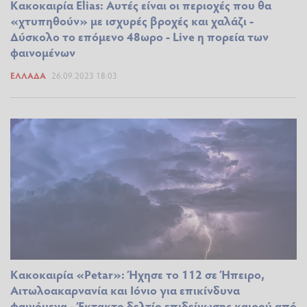
Κακοκαιρία Εlias: Αυτές είναι οι περιοχές που θα
«χτυπηθούν» με ισχυρές βροχές και χαλάζι -
Δύσκολο το επόμενο 48ωρο - Live η πορεία των
φαινομένων
ΕΛΛΆΔΑ
26.09.2023 18:03
Κακοκαιρία «Petar»: Ήχησε το 112 σε Ήπειρο,
Αιτωλοακαρνανία και Ιόνιο για επικίνδυνα
φαινόμενα - Έκτακτο δελτίο επιδείνωσης καιρού από