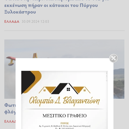
εκκένωση πήραν οι κάτοικοι του Πύργου
Ξυλοκάστρου
ΕΛΛΆΔΑ
30.09.2024 12:03
Φωτιά στο Ρέθυμνο: Οι άνεμοι φουντώνουν τις
φλόγες - Μάχη για να σωθούν οικισμοί (upd)
ΕΛΛΆΔΑ
07.08.2024 17:34