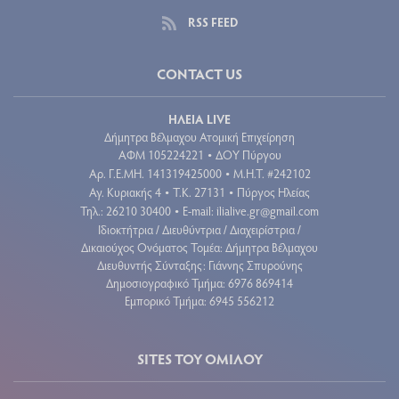
RSS FEED
CONTACT US
ΗΛΕΙΑ LIVE
Δήμητρα Βέλμαχου Ατομική Επιχείρηση
ΑΦΜ 105224221
ΔΟΥ Πύργου
•
Aρ. Γ.Ε.ΜΗ. 141319425000
Μ.Η.Τ. #242102
•
Αγ. Κυριακής 4
Τ.Κ. 27131
Πύργος Ηλείας
•
•
Τηλ.: 26210 30400
E-mail:
ilialive.gr@gmail.com
•
Ιδιοκτήτρια / Διευθύντρια / Διαχειρίστρια /
Δικαιούχος Ονόματος Τομέα: Δήμητρα Βέλμαχου
Διευθυντής Σύνταξης: Γιάννης Σπυρούνης
Δημοσιογραφικό Τμήμα: 6976 869414
Εμπορικό Τμήμα: 6945 556212
SITES ΤΟΥ ΟΜΙΛΟΥ