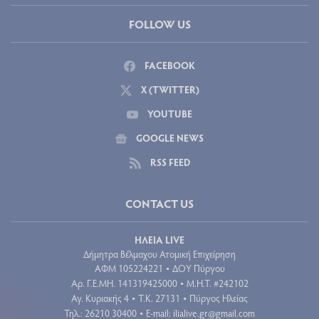
FOLLOW US
FACEBOOK
X (TWITTER)
YOUTUBE
GOOGLE NEWS
RSS FEED
CONTACT US
ΗΛΕΙΑ LIVE
Δήμητρα Βέλμαχου Ατομική Επιχείρηση
ΑΦΜ 105224221
ΔΟΥ Πύργου
•
Aρ. Γ.Ε.ΜΗ. 141319425000
Μ.Η.Τ. #242102
•
Αγ. Κυριακής 4
Τ.Κ. 27131
Πύργος Ηλείας
•
•
Τηλ.: 26210 30400
E-mail:
ilialive.gr@gmail.com
•