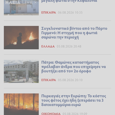
μεγάλη φωτιά στην Κεφαλονιά
ΕΠΊΚΑΙΡΑ
06.08.2026 10:35
Συγκλονιστικό βίντεο από το Πόρτο
Γερμενό: Η στιγμή που η φωτιά
σαρώνει την περιοχή
ΕΛΛΆΔΑ
05.08.2026 20:48
Πάτρα: Θαμώνες καταστήματος
πρόλαβαν άνδρα που επιχείρησε να
βουτήξει από τον 2ο όροφο
ΕΠΊΚΑΙΡΑ
05.08.2026 20:10
Πυρκαγιές στην Ευρώπη: Το κόστος
τους φέτος έχει ήδη ξεπεράσει τα 3
δισεκατομμύρια ευρώ
ΟΙΚΟΝΟΜΊΑ
05.08.2026 19:09