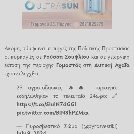
Ακόμη, σύμφωνα με πηγές της Πολιτικής Προστασίας
οι πυρκαγιές σε
Ρούσσα Σουφλίου
και σε γεωργική
έκταση της περιοχής
Γομοστός
στη
Δυτική Αχαΐα
έχουν ελεγχθεί.
29 αγροτοδασικές 🔥🔥 πυρκαγιές
εκδηλώθηκαν το τελευταίο 24ωρο: 🔗
https://t.co/SIulN7dGGl
pic.twitter.com/BIN8hPZMxx
— Πυροσβεστικό Σώμα (@pyrosvestiki)
July 9, 2024