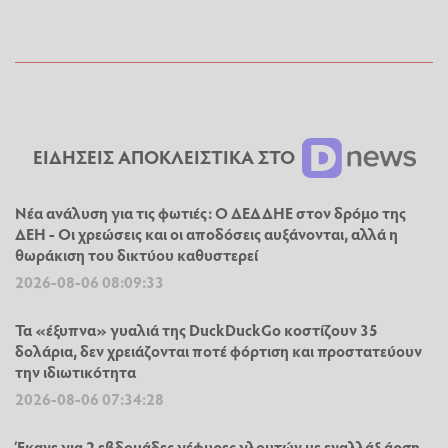
ΕΙΔΗΣΕΙΣ ΑΠΟΚΛΕΙΣΤΙΚΑ ΣΤΟ
Νέα ανάλυση για τις φωτιές: Ο ΔΕΔΔΗΕ στον δρόμο της
ΔΕΗ - Οι χρεώσεις και οι αποδόσεις αυξάνονται, αλλά η
θωράκιση του δικτύου καθυστερεί
2026-08-06 08:09:33
Τα «έξυπνα» γυαλιά της DuckDuckGo κοστίζουν 35
δολάρια, δεν χρειάζονται ποτέ φόρτιση και προστατεύουν
την ιδιωτικότητα
2026-08-06 07:34:28
Έκανε για 2 εβδομάδες γέφυρες γλουτών με εναλλάξ άρση