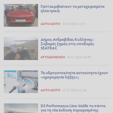
Γιατί ακριβαίνουν τα μεταχειρισμένα
ηλεκτρικά;
AUTO MOTO
30.07.2026 15:31
Δήμος Ανδραβίδας Κυλλήνης:
Σοβαρές ζημιές στις υποδομές
SEATRAC
ΑΥΤΟΔΙΟΊΚΗΣΗ
29.07.2026 20:09
Τα υδρογονοκίνητα αυτοκίνητα έχουν
«ημερομηνία λήξης»;
AUTO MOTO
27.07.2026 22:58
DS Performance Line: Μάθε τα πάντα
για τη νέα έκδοση περιορισμένης