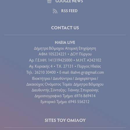
GOOGLE NEWS
RSS FEED
CONTACT US
ΗΛΕΙΑ LIVE
Δήμητρα Βέλμαχου Ατομική Επιχείρηση
ΑΦΜ 105224221
ΔΟΥ Πύργου
•
Aρ. Γ.Ε.ΜΗ. 141319425000
Μ.Η.Τ. #242102
•
Αγ. Κυριακής 4
Τ.Κ. 27131
Πύργος Ηλείας
•
•
Τηλ.: 26210 30400
E-mail:
ilialive.gr@gmail.com
•
Ιδιοκτήτρια / Διευθύντρια / Διαχειρίστρια /
Δικαιούχος Ονόματος Τομέα: Δήμητρα Βέλμαχου
Διευθυντής Σύνταξης: Γιάννης Σπυρούνης
Δημοσιογραφικό Τμήμα: 6976 869414
Εμπορικό Τμήμα: 6945 556212
SITES ΤΟΥ ΟΜΙΛΟΥ