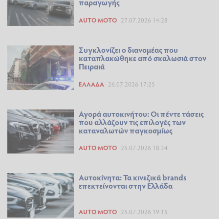
παραγωγής
AUTO MOTO
27.07.2026 14:28
Συγκλονίζει ο διανομέας που
καταπλακώθηκε από σκαλωσιά στον
Πειραιά
ΕΛΛΆΔΑ
26.07.2026 17:25
Αγορά αυτοκινήτου: Οι πέντε τάσεις
που αλλάζουν τις επιλογές των
καταναλωτών παγκοσμίως
AUTO MOTO
25.07.2026 18:34
Αυτοκίνητα: Τα κινεζικά brands
επεκτείνονται στην Ελλάδα
AUTO MOTO
25.07.2026 19:15