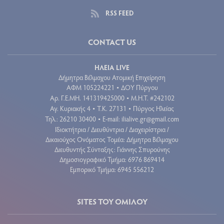
RSS FEED
CONTACT US
ΗΛΕΙΑ LIVE
Δήμητρα Βέλμαχου Ατομική Επιχείρηση
ΑΦΜ 105224221
ΔΟΥ Πύργου
•
Aρ. Γ.Ε.ΜΗ. 141319425000
Μ.Η.Τ. #242102
•
Αγ. Κυριακής 4
Τ.Κ. 27131
Πύργος Ηλείας
•
•
Τηλ.: 26210 30400
E-mail:
ilialive.gr@gmail.com
•
Ιδιοκτήτρια / Διευθύντρια / Διαχειρίστρια /
Δικαιούχος Ονόματος Τομέα: Δήμητρα Βέλμαχου
Διευθυντής Σύνταξης: Γιάννης Σπυρούνης
Δημοσιογραφικό Τμήμα: 6976 869414
Εμπορικό Τμήμα: 6945 556212
SITES ΤΟΥ ΟΜΙΛΟΥ