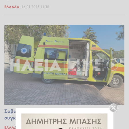
ΕΛΛΆΔΑ
16.01.2025 11:36
Σοβαρό τροχαίο στη Ρόδο: Αυτοκίνητο
συγκρούστηκε με παιδιά που έκαναν ποδήλατο
ΕΛΛΆΔΑ
12.12.2024 18:13