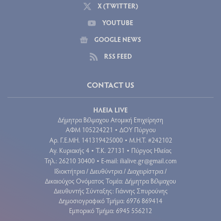
X (TWITTER)
YOUTUBE
GOOGLE NEWS
RSS FEED
CONTACT US
ΗΛΕΙΑ LIVE
Δήμητρα Βέλμαχου Ατομική Επιχείρηση
ΑΦΜ 105224221
ΔΟΥ Πύργου
•
Aρ. Γ.Ε.ΜΗ. 141319425000
Μ.Η.Τ. #242102
•
Αγ. Κυριακής 4
Τ.Κ. 27131
Πύργος Ηλείας
•
•
Τηλ.: 26210 30400
E-mail:
ilialive.gr@gmail.com
•
Ιδιοκτήτρια / Διευθύντρια / Διαχειρίστρια /
Δικαιούχος Ονόματος Τομέα: Δήμητρα Βέλμαχου
Διευθυντής Σύνταξης: Γιάννης Σπυρούνης
Δημοσιογραφικό Τμήμα: 6976 869414
Εμπορικό Τμήμα: 6945 556212