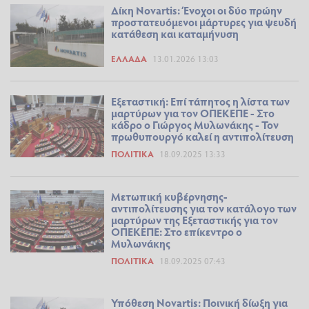
Δίκη Novartis: Ένοχοι οι δύο πρώην
προστατευόμενοι μάρτυρες για ψευδή
κατάθεση και καταμήνυση
ΕΛΛΆΔΑ
13.01.2026 13:03
Εξεταστική: Επί τάπητος η λίστα των
μαρτύρων για τον ΟΠΕΚΕΠΕ - Στο
κάδρο ο Γιώργος Μυλωνάκης - Τον
πρωθυπουργό καλεί η αντιπολίτευση
ΠΟΛΙΤΙΚΆ
18.09.2025 13:33
Μετωπική κυβέρνησης-
αντιπολίτευσης για τον κατάλογο των
μαρτύρων της Εξεταστικής για τον
ΟΠΕΚΕΠΕ: Στο επίκεντρο ο
Μυλωνάκης
ΠΟΛΙΤΙΚΆ
18.09.2025 07:43
Υπόθεση Novartis: Ποινική δίωξη για