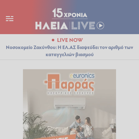
LIVE NOW
Νοσοκομείο Ζακύνθου: Η ΕΛ.ΑΣ διαψεύδει τον αριθμό των
καταγγελιών βιασμού