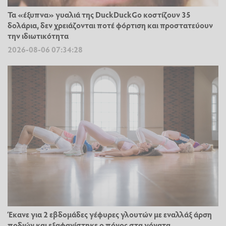
Τα «έξυπνα» γυαλιά της DuckDuckGo κοστίζουν 35
δολάρια, δεν χρειάζονται ποτέ φόρτιση και προστατεύουν
την ιδιωτικότητα
2026-08-06 07:34:28
Έκανε για 2 εβδομάδες γέφυρες γλουτών με εναλλάξ άρση
ποδιών και εξαφανίστηκε ο πόνος στα γόνατα