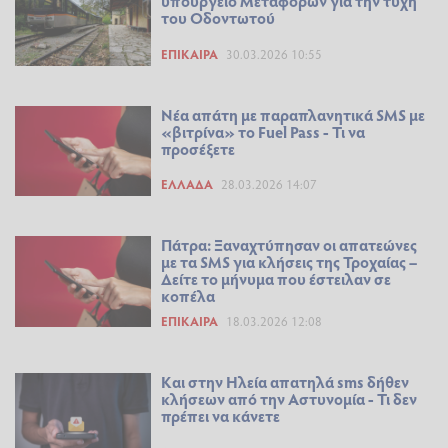
υπουργείο Μεταφορών για την τύχη
του Οδοντωτού
ΕΠΊΚΑΙΡΑ
30.03.2026 10:55
Νέα απάτη με παραπλανητικά SMS με
«βιτρίνα» το Fuel Pass - Τι να
προσέξετε
ΕΛΛΆΔΑ
28.03.2026 14:07
Πάτρα: Ξαναχτύπησαν οι απατεώνες
με τα SMS για κλήσεις της Τροχαίας –
Δείτε το μήνυμα που έστειλαν σε
κοπέλα
ΕΠΊΚΑΙΡΑ
18.03.2026 12:08
Και στην Ηλεία απατηλά sms δήθεν
κλήσεων από την Αστυνομία - Τι δεν
πρέπει να κάνετε