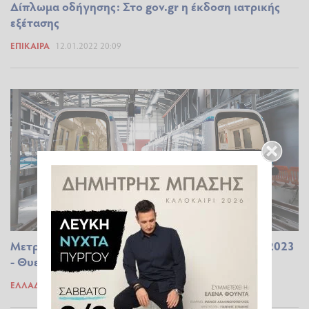
Δίπλωμα οδήγησης: Στο gov.gr η έκδοση ιατρικής
εξέτασης
ΕΠΊΚΑΙΡΑ
12.01.2022 20:09
Μετρό Θεσσαλονίκης - Καραμανλής: Ετοιμο το 2023
- Θυελλώδης συζήτηση για τις προσφυγές
ΕΛΛΆΔΑ
25.11.2021 22:06