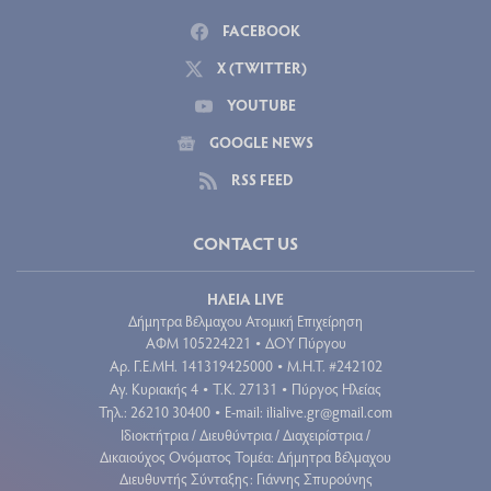
FACEBOOK
X (TWITTER)
YOUTUBE
GOOGLE NEWS
RSS FEED
CONTACT US
ΗΛΕΙΑ LIVE
Δήμητρα Βέλμαχου Ατομική Επιχείρηση
ΑΦΜ 105224221
ΔΟΥ Πύργου
•
Aρ. Γ.Ε.ΜΗ. 141319425000
Μ.Η.Τ. #242102
•
Αγ. Κυριακής 4
Τ.Κ. 27131
Πύργος Ηλείας
•
•
Τηλ.: 26210 30400
E-mail:
ilialive.gr@gmail.com
•
Ιδιοκτήτρια / Διευθύντρια / Διαχειρίστρια /
Δικαιούχος Ονόματος Τομέα: Δήμητρα Βέλμαχου
Διευθυντής Σύνταξης: Γιάννης Σπυρούνης