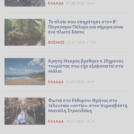
ΕΛΛΆΔΑ
01.08.2026 16:41
Το πλοίο που υπηρέτησε στον Β'
Παγκόσμιο Πόλεμο και σήμερα είναι
ένα πλωτό δάσος
ΚΌΣΜΟΣ
31.07.2026 17:02
Κρήτη: Νεκρός βρέθηκε ο 20χρονος
τουρίστας που είχε εξαφανιστεί στα
Μάλια
ΕΛΛΆΔΑ
31.07.2026 14:39
Φωτιά στο Ρέθυμνο: Θρήνος στο
τελευταίο «αντίο» στον πυροσβέστη
Μανώλη Στρατιδάκη
ΕΛΛΆΔΑ
30.07.2026 19:35