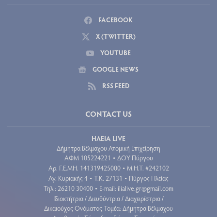
FACEBOOK
X (TWITTER)
YOUTUBE
GOOGLE NEWS
RSS FEED
CONTACT US
ΗΛΕΙΑ LIVE
Δήμητρα Βέλμαχου Ατομική Επιχείρηση
ΑΦΜ 105224221
ΔΟΥ Πύργου
•
Aρ. Γ.Ε.ΜΗ. 141319425000
Μ.Η.Τ. #242102
•
Αγ. Κυριακής 4
Τ.Κ. 27131
Πύργος Ηλείας
•
•
Τηλ.: 26210 30400
E-mail:
ilialive.gr@gmail.com
•
Ιδιοκτήτρια / Διευθύντρια / Διαχειρίστρια /
Δικαιούχος Ονόματος Τομέα: Δήμητρα Βέλμαχου