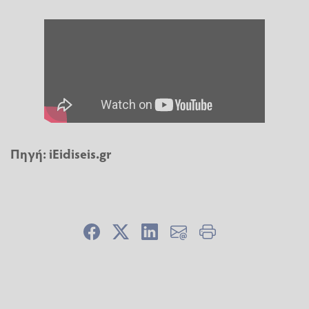
Πηγή:
iEidiseis.gr