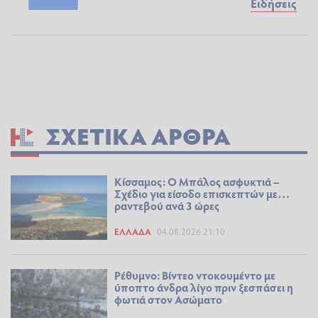
Ειδήσεις
ΣΧΕΤΙΚΆ ΆΡΘΡΑ
Κίσσαμος: Ο Μπάλος ασφυκτιά –
Σχέδιο για είσοδο επισκεπτών με…
ραντεβού ανά 3 ώρες
ΕΛΛΆΔΑ
04.08.2026 21:10
Ρέθυμνο: Βίντεο ντοκουμέντο με
ύποπτο άνδρα λίγο πριν ξεσπάσει η
φωτιά στον Ασώματο