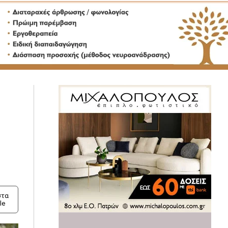
τα
le