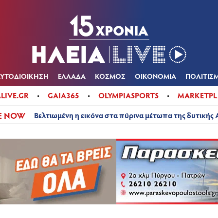
Α
ΠΟΛΙΤΙΚΑ
ΑΥΤΟΔΙΟΙΚΗΣΗ
ΕΛΛΑΔΑ
ΚΟΣΜΟΣ
ΟΙΚΟΝ
ΚΑΙΡΟΣ
ΑΥΤΟΔΙΟΙΚΗΣΗ
ΕΛΛΑΔΑ
ΚΟΣΜΟΣ
ΟΙΚΟΝΟΜΙΑ
ΠΟΛΙΤΙΣ
ALIVE.GR
GAIA365
OLYMPIASPORTS
MARKETPL
E NOW
Βελτιωμένη η εικόνα στα πύρινα μέτωπα της δυτικής 