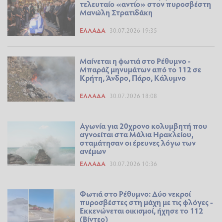
τελευταίο «αντίο» στον πυροσβέστη
Μανώλη Στρατιδάκη
ΕΛΛΆΔΑ
30.07.2026 19:35
Μαίνεται η φωτιά στο Ρέθυμνο -
Μπαράζ μηνυμάτων από το 112 σε
Κρήτη, Άνδρο, Πάρο, Κάλυμνο
ΕΛΛΆΔΑ
30.07.2026 18:08
Αγωνία για 20χρονο κολυμβητή που
αγνοείται στα Μάλια Ηρακλείου,
σταμάτησαν οι έρευνες λόγω των
ανέμων
ΕΛΛΆΔΑ
30.07.2026 10:36
Φωτιά στο Ρέθυμνο: Δύο νεκροί
πυροσβέστες στη μάχη με τις φλόγες -
Εκκενώνεται οικισμοί, ήχησε το 112
(Βίντεο)