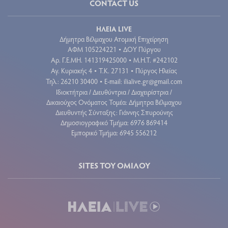
CONTACT US
ΗΛΕΙΑ LIVE
Δήμητρα Βέλμαχου Ατομική Επιχείρηση
ΑΦΜ 105224221
ΔΟΥ Πύργου
•
Aρ. Γ.Ε.ΜΗ. 141319425000
Μ.Η.Τ. #242102
•
Αγ. Κυριακής 4
Τ.Κ. 27131
Πύργος Ηλείας
•
•
Τηλ.: 26210 30400
E-mail:
ilialive.gr@gmail.com
•
Ιδιοκτήτρια / Διευθύντρια / Διαχειρίστρια /
Δικαιούχος Ονόματος Τομέα: Δήμητρα Βέλμαχου
Διευθυντής Σύνταξης: Γιάννης Σπυρούνης
Δημοσιογραφικό Τμήμα: 6976 869414
Εμπορικό Τμήμα: 6945 556212
SITES ΤΟΥ ΟΜΙΛΟΥ