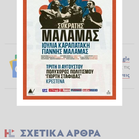
Ακολουθήστε το ilialive.gr στο
Google
News
και μάθετε πρώτοι όλες τις
Ειδήσεις
ΣΧΕΤΙΚΆ ΆΡΘΡΑ