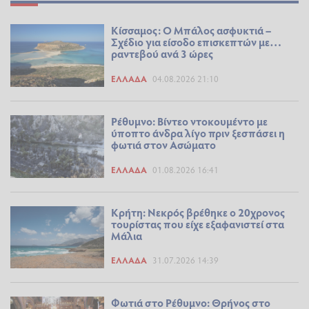
Κίσσαμος: Ο Μπάλος ασφυκτιά –
Σχέδιο για είσοδο επισκεπτών με…
ραντεβού ανά 3 ώρες
ΕΛΛΆΔΑ
04.08.2026 21:10
Ρέθυμνο: Βίντεο ντοκουμέντο με
ύποπτο άνδρα λίγο πριν ξεσπάσει η
φωτιά στον Ασώματο
ΕΛΛΆΔΑ
01.08.2026 16:41
Κρήτη: Νεκρός βρέθηκε ο 20χρονος
τουρίστας που είχε εξαφανιστεί στα
Μάλια
ΕΛΛΆΔΑ
31.07.2026 14:39
Φωτιά στο Ρέθυμνο: Θρήνος στο