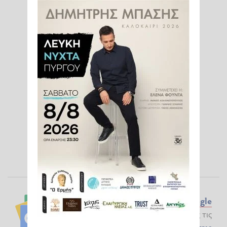
Ακολουθήστε το ilialive.gr στο
Google
News
και μάθετε πρώτοι όλες τις
Ειδήσεις