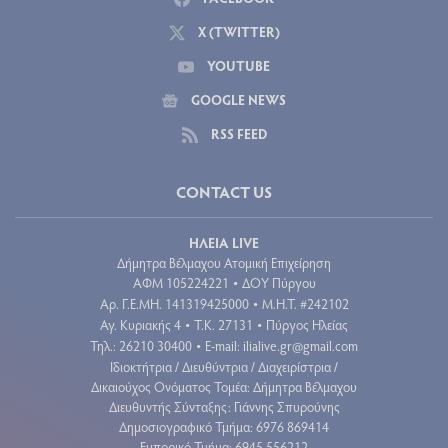
X (TWITTER)
YOUTUBE
GOOGLE NEWS
RSS FEED
CONTACT US
ΗΛΕΙΑ LIVE
Δήμητρα Βέλμαχου Ατομική Επιχείρηση
ΑΦΜ 105224221
ΔΟΥ Πύργου
•
Aρ. Γ.Ε.ΜΗ. 141319425000
Μ.Η.Τ. #242102
•
Αγ. Κυριακής 4
Τ.Κ. 27131
Πύργος Ηλείας
•
•
Τηλ.: 26210 30400
E-mail:
ilialive.gr@gmail.com
•
Ιδιοκτήτρια / Διευθύντρια / Διαχειρίστρια /
Δικαιούχος Ονόματος Τομέα: Δήμητρα Βέλμαχου
Διευθυντής Σύνταξης: Γιάννης Σπυρούνης
Δημοσιογραφικό Τμήμα: 6976 869414
Εμπορικό Τμήμα: 6945 556212