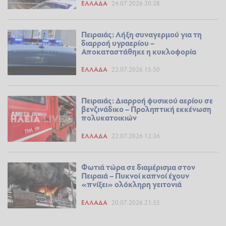
ΕΛΛΆΔΑ
24.07.2026 20:28
Πειραιάς: Λήξη συναγερμού για τη
διαρροή υγραερίου –
Αποκαταστάθηκε η κυκλοφορία
ΕΛΛΆΔΑ
22.07.2026 15:50
Πειραιάς: Διαρροή φυσικού αερίου σε
βενζινάδικο – Προληπτική εκκένωση
πολυκατοικιών
ΕΛΛΆΔΑ
22.07.2026 12:36
Φωτιά τώρα σε διαμέρισμα στον
Πειραιά – Πυκνοί καπνοί έχουν
«πνίξει» ολόκληρη γειτονιά
ΕΛΛΆΔΑ
20.07.2026 21:55