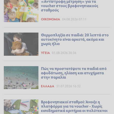
«Αντίστροφη μέτρηση» για τα
voucher στους βρεφονηπιακούς
σταθμούς
ΟΙΚΟΝΟΜΊΑ
04.08.2026 07:11
Θερμοπληξία σε παιδιά: 20 λεπτά στο
αυτοκίνητο είναι αρκετά, ακόμα και
χωρίς ήλιο
ΥΓΕΊΑ
01.08.2026 20:36
Πώς να προστατέψετε τα παιδιά από
αφυδάτωση, ηλίαση και ατυχήματα
στην παραλία
ΕΛΛΆΔΑ
31.07.2026 16:32
Βρεφονηπιακοί σταθμοί: Άνοιξε η
πλατφόρμα για τα voucher - Χωρίς
εισοδηματικά κριτήρια οι πολύτεκνοι