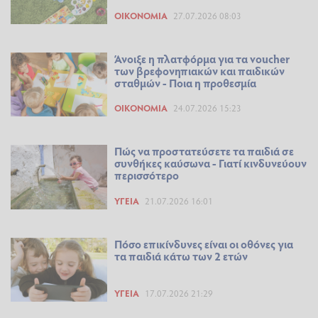
ΟΙΚΟΝΟΜΊΑ
27.07.2026 08:03
Άνοιξε η πλατφόρμα για τα voucher
των βρεφονηπιακών και παιδικών
σταθμών - Ποια η προθεσμία
ΟΙΚΟΝΟΜΊΑ
24.07.2026 15:23
Πώς να προστατεύσετε τα παιδιά σε
συνθήκες καύσωνα - Γιατί κινδυνεύουν
περισσότερο
ΥΓΕΊΑ
21.07.2026 16:01
Πόσο επικίνδυνες είναι οι οθόνες για
τα παιδιά κάτω των 2 ετών
ΥΓΕΊΑ
17.07.2026 21:29