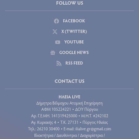
FOLLOW US
FACEBOOK
X (TWITTER)
YOUTUBE
GOOGLE NEWS
RSS FEED
CONTACT US
ΗΛΕΙΑ LIVE
Δήμητρα Βέλμαχου Ατομική Επιχείρηση
ΑΦΜ 105224221
ΔΟΥ Πύργου
•
Aρ. Γ.Ε.ΜΗ. 141319425000
Μ.Η.Τ. #242102
•
Αγ. Κυριακής 4
Τ.Κ. 27131
Πύργος Ηλείας
•
•
Τηλ.: 26210 30400
E-mail:
ilialive.gr@gmail.com
•
Ιδιοκτήτρια / Διευθύντρια / Διαχειρίστρια /