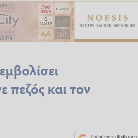
 εμβολίσει
ε πεζός και τον
Πρόσθεσε το
ilialive.gr
σ