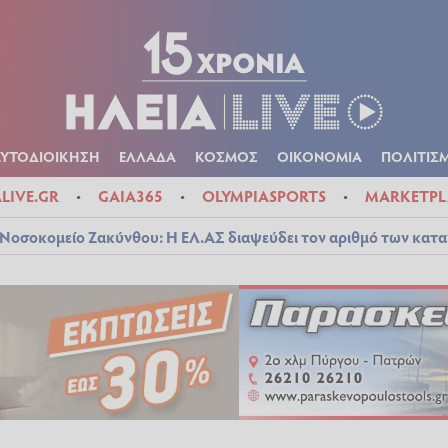
Α
ΠΟΛΙΤΙΚΑ
ΑΥΤΟΔΙΟΙΚΗΣΗ
ΕΛΛΑΔΑ
ΚΟΣΜΟΣ
ΟΙΚΟΝ
ΚΑΙΡΟΣ
ΑΥΤΟΔΙΟΙΚΗΣΗ
ΕΛΛΑΔΑ
ΚΟΣΜΟΣ
ΟΙΚΟΝΟΜΙΑ
ΠΟΛΙΤΙΣ
ALIVE.GR
GAIA365
OLYMPIASPORTS
MARKETPL
Νοσοκομείο Ζακύνθου: Η ΕΛ.ΑΣ διαψεύδει τον αριθμό των κατ