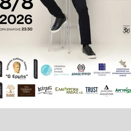
υ άνδρα εγκλωβίστηκε από τα
 να σκαρφαλώσει σε μαντρότοιχο
ποιήσουν.
 το οποίο τον διακόμισε στο
ακομιδή του σε νοσοκομείο της
ησίον του σημείου που έγινε το
κε και κατασχέθηκε αεροβόλο
γκληματολογικών Ερευνών για