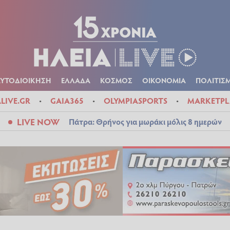
Α
ΠΟΛΙΤΙΚΑ
ΑΥΤΟΔΙΟΙΚΗΣΗ
ΕΛΛΑΔΑ
ΚΟΣΜΟΣ
ΟΙΚΟΝ
ΚΑΙΡΟΣ
ΑΥΤΟΔΙΟΙΚΗΣΗ
ΕΛΛΑΔΑ
ΚΟΣΜΟΣ
ΟΙΚΟΝΟΜΙΑ
ΠΟΛΙΤΙΣ
ALIVE.GR
GAIA365
OLYMPIASPORTS
MARKETPL
LIVE NOW
Πάτρα: Θρήνος για μωράκι μόλις 8 ημερών