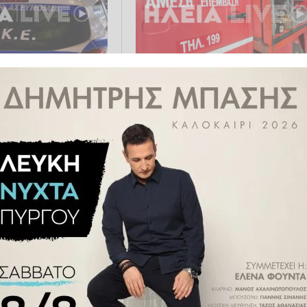
: Στα χέρια της
Απίστευτο περιστατικό στον
ς με τσιγαριλίκια
Ασπρόπυργο: Πυροσβέστες
αμίνη
κάλεσαν την... ΟΠΚΕ για να πά
σε πυρκαγιά
025 11:56
ΕΛΛΆΔΑ
03.10.2025 08:02