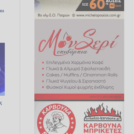
ι
αι
ς