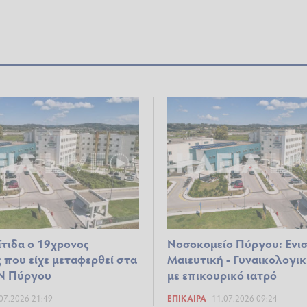
ίτιδα ο 19χρονος
Νοσοκομείο Πύργου: Ενισ
 που είχε μεταφερθεί στα
Μαιευτική - Γυναικολογικ
Ν Πύργου
με επικουρικό ιατρό
07.2026 21:49
ΕΠΊΚΑΙΡΑ
11.07.2026 09:24