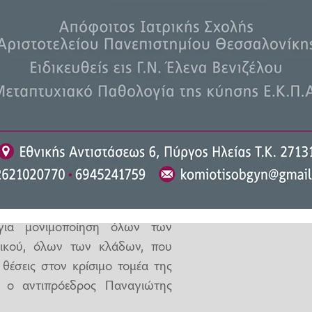
πλέον εξειδικευμένο προσωπικό,
ιλιάδες (30000) κενές θέσεις
ι την ευχέρεια να απωλέσει τις
ροσωπικό και να απολύεται στην
για μονιμοποίηση όλων των
ικού, όλων των κλάδων, που
θέσεις στον κρίσιμο τομέα της
 ο αντιπρόεδρος Παναγιώτης