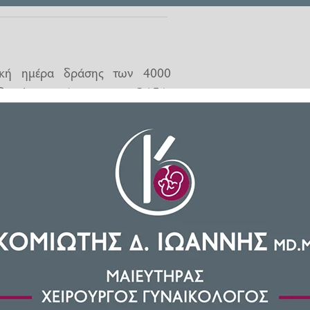
δική ημέρα δράσης των 4000
ιδικού προγράμματος του ΟΑΕΔ,
έδωσε η Ένωση Νοσοκομειακών
μείου Πύργου, στηρίζει την
 Εθνικό Σύστημα Υγείας, μέσω
νίου 2020.
ιάλειπτα επί τέσσερα (4) συνεχή
ΕΣΥ, πρωτοστατώντας και στην
ς, καθώς έχουν ήδη αποκτήσει