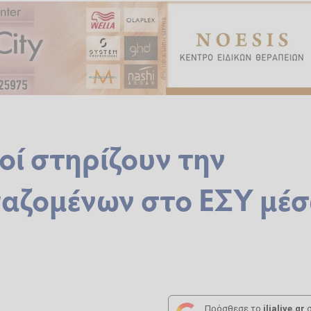
οί στηρίζουν την
γαζομένων στο ΕΣΥ μέ
Πρόσθεσε το
ilialive.gr
σ