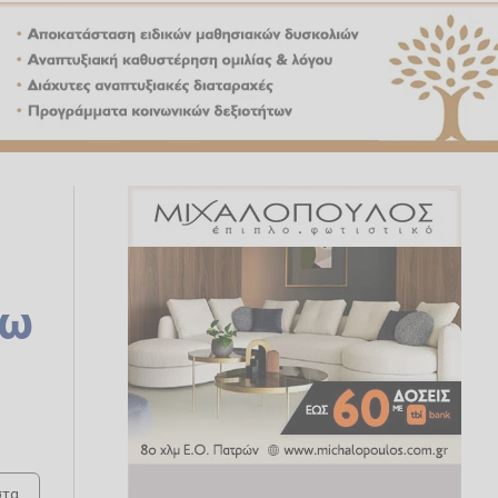
σω
τα