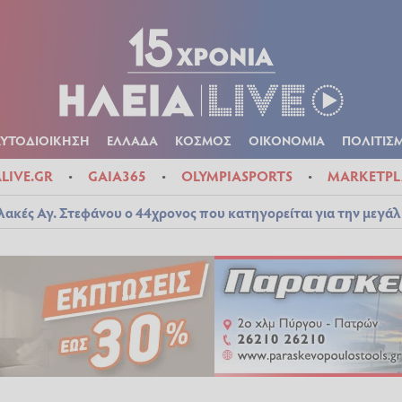
Α
ΠΟΛΙΤΙΚΑ
ΑΥΤΟΔΙΟΙΚΗΣΗ
ΕΛΛΑΔΑ
ΚΟΣΜΟΣ
ΟΙΚΟΝ
ΚΑΙΡΟΣ
ΑΥΤΟΔΙΟΙΚΗΣΗ
ΕΛΛΑΔΑ
ΚΟΣΜΟΣ
ΟΙΚΟΝΟΜΙΑ
ΠΟΛΙΤΙΣ
ALIVE.GR
GAIA365
OLYMPIASPORTS
MARKETPL
λακές Αγ. Στεφάνου ο 44χρονος που κατηγορείται για την μεγά