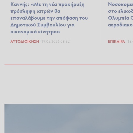
Καννής: «Με τη νέα προκήρυξη
Νοσοκομε
πρόσληψη ιατρών θα
στο ελικο
επαναλάβουμε την απόφαση του
Ολυμπία Ο
Δημοτικού Συμβουλίου για
αεροδιακο
οικονομικά κίνητρα»
ΑΥΤΟΔΙΟΊΚΗΣΗ
19.05.2026 08:32
ΕΠΊΚΑΙΡΑ
18.
Dnews.gr