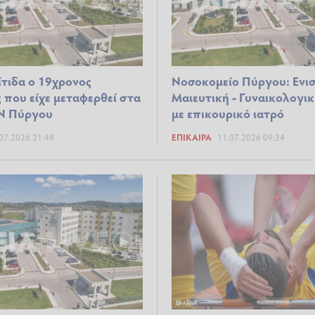
ίτιδα ο 19χρονος
Νοσοκομείο Πύργου: Ενισ
 που είχε μεταφερθεί στα
Μαιευτική - Γυναικολογικ
Ν Πύργου
με επικουρικό ιατρό
07.2026 21:49
ΕΠΊΚΑΙΡΑ
11.07.2026 09:24