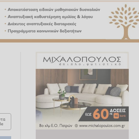
τα
le