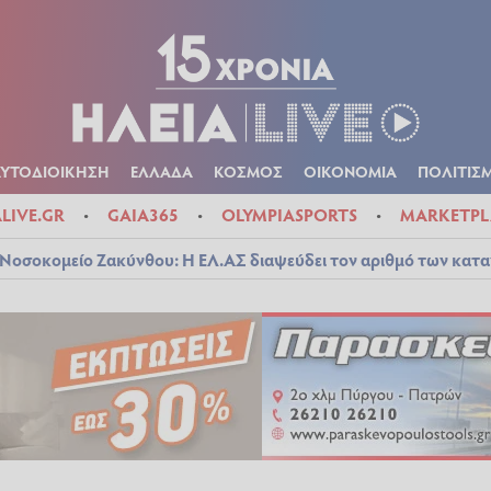
Α
ΠΟΛΙΤΙΚΑ
ΑΥΤΟΔΙΟΙΚΗΣΗ
ΕΛΛΑΔΑ
ΚΟΣΜΟΣ
ΟΙΚΟΝ
ΚΑΙΡΟΣ
ΑΥΤΟΔΙΟΙΚΗΣΗ
ΕΛΛΑΔΑ
ΚΟΣΜΟΣ
ΟΙΚΟΝΟΜΙΑ
ΠΟΛΙΤΙΣ
ALIVE.GR
GAIA365
OLYMPIASPORTS
MARKETPL
Νοσοκομείο Ζακύνθου: Η ΕΛ.ΑΣ διαψεύδει τον αριθμό των κατ