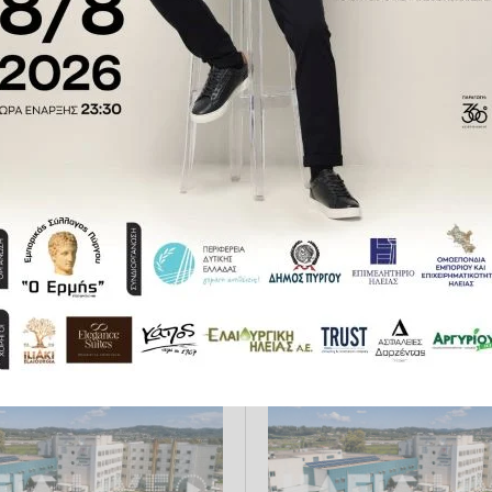
τε το ilialive.gr στο
Google News
και μάθετε πρώτοι όλες τι