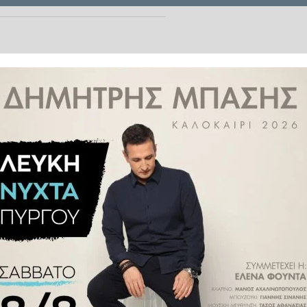
νοι ασθενείς, δεν μένουν ούτε
όγου ιατρού».
σοκομειακών Ιατρών Πύργου κ.
ης δημοσιότητας σχετικά με την
ου, ευρισκόμενος σε εφημερία
ζει πως «με εντύπωση είδα ότι
ραφικές πληροφορίες, πάνω στις
δήποτε το διαβάζει νομίζει ότι
τέλος υπάρχουν τρεις φράσεις σε
εις και δικές μου και της Ένωσης