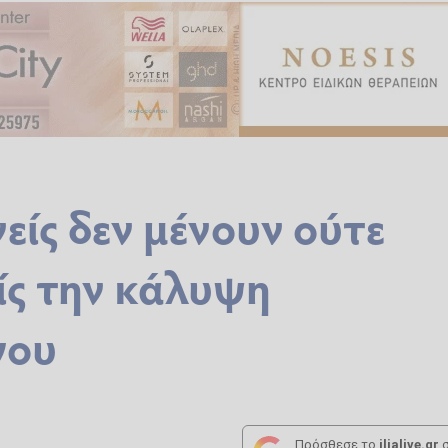
είς δεν μένουν ούτε
ρίς την κάλυψη
γου
Πρόσθεσε το
ilialive.gr
σ