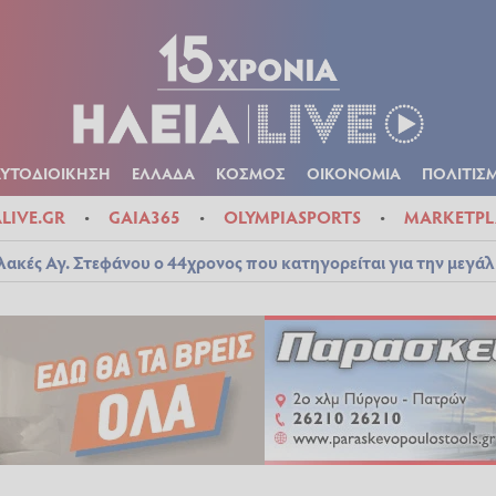
Α
ΠΟΛΙΤΙΚΑ
ΑΥΤΟΔΙΟΙΚΗΣΗ
ΕΛΛΑΔΑ
ΚΟΣΜΟΣ
ΟΙΚΟΝ
ΚΑΙΡΟΣ
ΑΥΤΟΔΙΟΙΚΗΣΗ
ΕΛΛΑΔΑ
ΚΟΣΜΟΣ
ΟΙΚΟΝΟΜΙΑ
ΠΟΛΙΤΙΣ
ALIVE.GR
GAIA365
OLYMPIASPORTS
MARKETPL
λακές Αγ. Στεφάνου ο 44χρονος που κατηγορείται για την μεγά