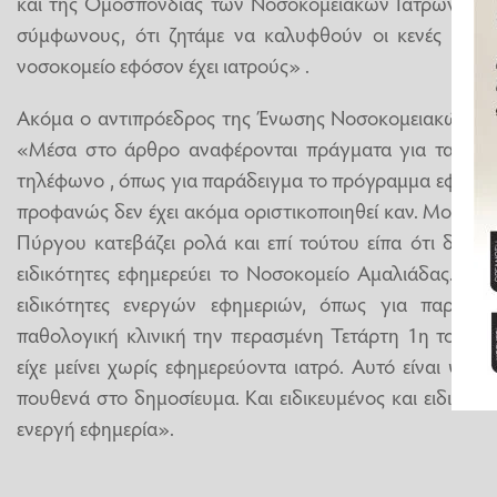
και της Ομοσπονδίας των Νοσοκομειακών Ιατρών και 
σύμφωνους, ότι ζητάμε να καλυφθούν οι κενές θέσει
νοσοκομείο εφόσον έχει ιατρούς» .
Ακόμα ο αντιπρόεδρος της Ένωσης Νοσοκομειακών Ιατ
«Μέσα στο άρθρο αναφέρονται πράγματα για τα οπο
τηλέφωνο , όπως για παράδειγμα το πρόγραμμα εφημερι
προφανώς δεν έχει ακόμα οριστικοποιηθεί καν. Μου αν
Πύργου κατεβάζει ρολά και επί τούτου είπα ότι δεν κα
ειδικότητες εφημερεύει το Νοσοκομείο Αμαλιάδας. Αν
ειδικότητες ενεργών εφημεριών, όπως για παράδει
παθολογική κλινική την περασμένη Τετάρτη 1η του μη
είχε μείνει χωρίς εφημερεύοντα ιατρό. Αυτό είναι ψευδ
πουθενά στο δημοσίευμα. Και ειδικευμένος και ειδικευ
ενεργή εφημερία».