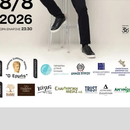
νομίζω ότι όλους μας βρίσκουν
ς και πως το Νοσοκομείο είναι
ρών Πύργου αναφέρει τα εξής:
ία δε συζητήσαμε καθόλου στο
ών του μηνός Ιουλίου, το οποίο
αφέρθηκε ότι το Νοσοκομείο του
τεβάζει ρολά, αλλά για κάποιες
έφερα επίσης ότι υπήρχαν άλλες
γμα οι ουρολόγοι . Επίσης η
νός που δούλευσα και εγώ, δεν
ές. Το ανέφερα και δεν φαίνεται
όμενος υπήρχε και παθολόγος σε