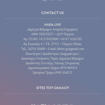
CONTACT US
ΗΛΕΙΑ LIVE
Δήμητρα Βέλμαχου Ατομική Επιχείρηση
ΑΦΜ 105224221
ΔΟΥ Πύργου
•
Aρ. Γ.Ε.ΜΗ. 141319425000
Μ.Η.Τ. #242102
•
Αγ. Κυριακής 4
Τ.Κ. 27131
Πύργος Ηλείας
•
•
Τηλ.: 26210 30400
E-mail:
ilialive.gr@gmail.com
•
Ιδιοκτήτρια / Διευθύντρια / Διαχειρίστρια /
Δικαιούχος Ονόματος Τομέα: Δήμητρα Βέλμαχου
Διευθυντής Σύνταξης: Γιάννης Σπυρούνης
Δημοσιογραφικό Τμήμα: 6976 869414
Εμπορικό Τμήμα: 6945 556212
SITES ΤΟΥ ΟΜΙΛΟΥ