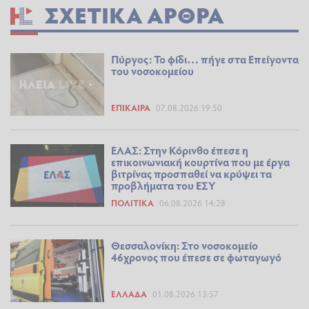
ΣΧΕΤΙΚΆ ΆΡΘΡΑ
Πύργος: Το φίδι… πήγε στα Επείγοντα
του νοσοκομείου
ΕΠΊΚΑΙΡΑ
07.08.2026 19:50
ΕΛΑΣ: Στην Κόρινθο έπεσε η
επικοινωνιακή κουρτίνα που με έργα
βιτρίνας προσπαθεί να κρύψει τα
προβλήματα του ΕΣΥ
ΠΟΛΙΤΙΚΆ
06.08.2026 14:28
Θεσσαλονίκη: Στο νοσοκομείο
46χρονος που έπεσε σε φωταγωγό
ΕΛΛΆΔΑ
01.08.2026 13:57