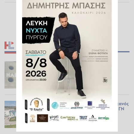
ΣΧΕΤΙΚΆ ΆΡΘΡΑ
Πύργος: Με ανεμοβλογιά και όχι
μηνιγγίτιδα νοσηλεύεται τελικά ο
19χρονος Αφρικανός
ΕΠΊΚΑΙΡΑ
30.07.2026 11:37
Με μηνιγγίτιδα ο 19χρονος Αφρικανός
που είχε μεταφερθεί στα ΤΕΠ του ΓΝ
Πύργου
ΕΠΊΚΑΙΡΑ
29.07.2026 21:49