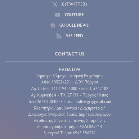
X (TWITTER)
YOUTUBE
GOOGLE NEWS
RSS FEED
CONTACT US
ΗΛΕΙΑ LIVE
Δήμητρα Βέλμαχου Ατομική Επιχείρηση
ΑΦΜ 105224221
ΔΟΥ Πύργου
•
Aρ. Γ.Ε.ΜΗ. 141319425000
Μ.Η.Τ. #242102
•
Αγ. Κυριακής 4
Τ.Κ. 27131
Πύργος Ηλείας
•
•
Τηλ.: 26210 30400
E-mail:
ilialive.gr@gmail.com
•
Ιδιοκτήτρια / Διευθύντρια / Διαχειρίστρια /
Δικαιούχος Ονόματος Τομέα: Δήμητρα Βέλμαχου
Διευθυντής Σύνταξης: Γιάννης Σπυρούνης
Δημοσιογραφικό Τμήμα: 6976 869414
Εμπορικό Τμήμα: 6945 556212