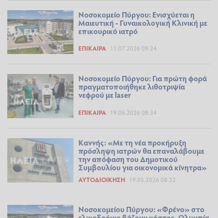
Νοσοκομείο Πύργου: Ενισχύεται η
Μαιευτική - Γυναικολογική Κλινική με
επικουρικό ιατρό
ΕΠΊΚΑΙΡΑ
11.07.2026 09:24
Νοσοκομείο Πύργου: Για πρώτη φορά
πραγματοποιήθηκε λιθοτριψία
νεφρού με laser
ΕΠΊΚΑΙΡΑ
19.06.2026 08:34
Καννής: «Με τη νέα προκήρυξη
πρόσληψη ιατρών θα επαναλάβουμε
την απόφαση του Δημοτικού
Συμβουλίου για οικονομικά κίνητρα»
ΑΥΤΟΔΙΟΊΚΗΣΗ
19.05.2026 08:32
Νοσοκομείου Πύργου: «Φρένο» στο
ελικοδρόμιο βάζουν κόστος, Ολυμπία