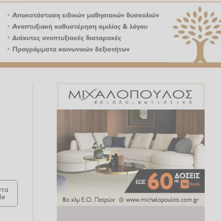
τα
le