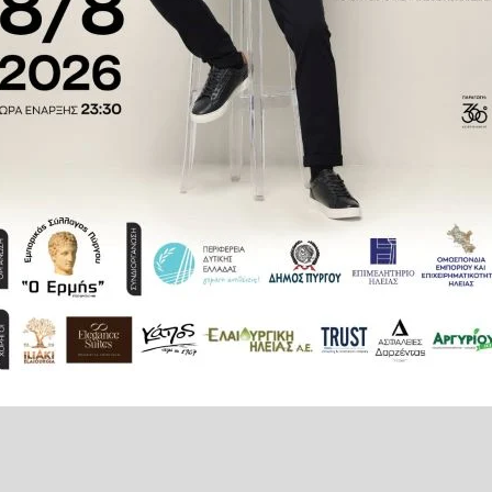
ΓΟΥ
ΟΜΙΑ
τε το ilialive.gr στο
Google News
και μάθετε πρώτοι όλες τι