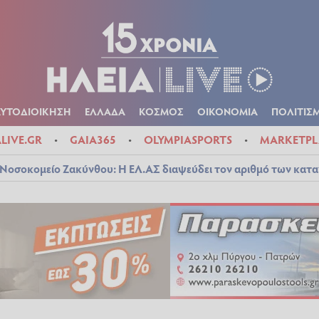
Α
ΠΟΛΙΤΙΚΑ
ΑΥΤΟΔΙΟΙΚΗΣΗ
ΕΛΛΑΔΑ
ΚΟΣΜΟΣ
ΟΙΚΟΝ
ΚΑΙΡΟΣ
ΑΥΤΟΔΙΟΙΚΗΣΗ
ΕΛΛΑΔΑ
ΚΟΣΜΟΣ
ΟΙΚΟΝΟΜΙΑ
ΠΟΛΙΤΙΣ
ALIVE.GR
GAIA365
OLYMPIASPORTS
MARKETPL
Νοσοκομείο Ζακύνθου: Η ΕΛ.ΑΣ διαψεύδει τον αριθμό των κατ