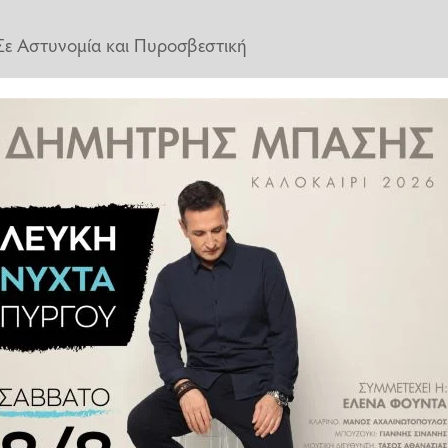
Σε Αστυνομία και Πυροσβεστική
ια την Πυροσβεστική Υπηρεσία
 Κολιρέικες Παράγκες.
 νοσοκομείο του Πύργου για την
.Ν. Πύργου από το πρωί φαίνεται
θε στις 2.15 τα ξημερώματα και