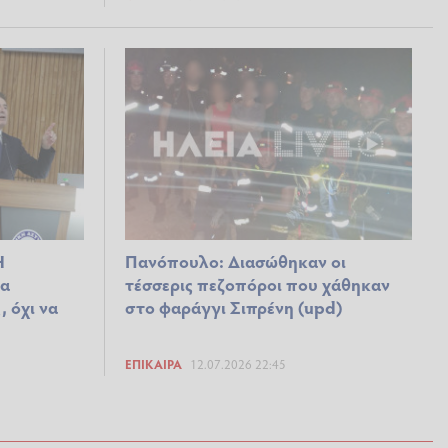
Η
Πανόπουλο: Διασώθηκαν οι
να
τέσσερις πεζοπόροι που χάθηκαν
 όχι να
στο φαράγγι Σιπρένη (upd)
ΕΠΊΚΑΙΡΑ
12.07.2026 22:45