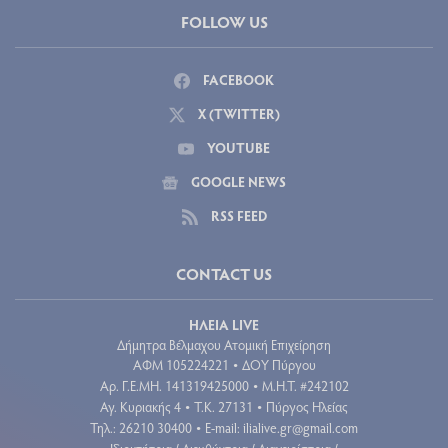
FOLLOW US
FACEBOOK
X (TWITTER)
YOUTUBE
GOOGLE NEWS
RSS FEED
CONTACT US
ΗΛΕΙΑ LIVE
Δήμητρα Βέλμαχου Ατομική Επιχείρηση
ΑΦΜ 105224221
ΔΟΥ Πύργου
•
Aρ. Γ.Ε.ΜΗ. 141319425000
Μ.Η.Τ. #242102
•
Αγ. Κυριακής 4
Τ.Κ. 27131
Πύργος Ηλείας
•
•
Τηλ.: 26210 30400
E-mail:
ilialive.gr@gmail.com
•