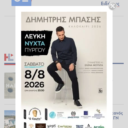
Ειδήσεις
ΣΧΕΤΙΚΆ ΆΡΘΡΑ
Πύργος: Με ανεμοβλογιά και όχι
μηνιγγίτιδα νοσηλεύεται τελικά ο
19χρονος Αφρικανός
ΕΠΊΚΑΙΡΑ
30.07.2026 11:37
Με μηνιγγίτιδα ο 19χρονος Αφρικανός
που είχε μεταφερθεί στα ΤΕΠ του ΓΝ
Πύργου