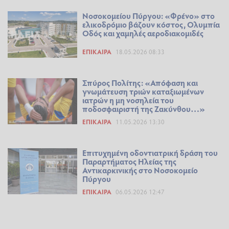
Νοσοκομείου Πύργου: «Φρένο» στο
ελικοδρόμιο βάζουν κόστος, Ολυμπία
Οδός και χαμηλές αεροδιακομιδές
ΕΠΊΚΑΙΡΑ
18.05.2026 08:33
Σπύρος Πολίτης: «Απόφαση και
γνωμάτευση τριών καταξιωμένων
ιατρών η μη νοσηλεία του
ποδοσφαιριστή της Ζακύνθου…»
ΕΠΊΚΑΙΡΑ
11.05.2026 13:30
Επιτυχημένη οδοντιατρική δράση του
Παραρτήματος Ηλείας της
Αντικαρκινικής στο Νοσοκομείο
Πύργου
ΕΠΊΚΑΙΡΑ
06.05.2026 12:47