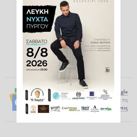
Ακολουθήστε το ilialive.gr στο
Google
News
και μάθετε πρώτοι όλες τις
Ειδήσεις