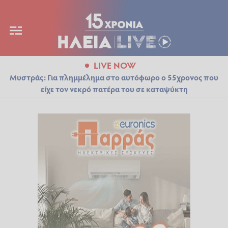
LIVE NOW
Μυστράς: Για πλημμέλημα στο αυτόφωρο ο 55χρονος που
είχε τον νεκρό πατέρα του σε καταψύκτη