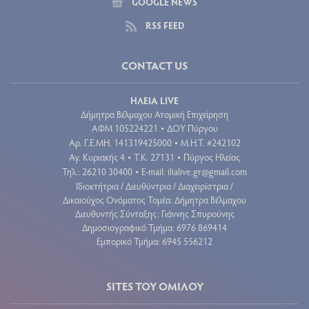
GOOGLE NEWS
RSS FEED
CONTACT US
ΗΛΕΙΑ LIVE
Δήμητρα Βέλμαχου Ατομική Επιχείρηση
ΑΦΜ 105224221
ΔΟΥ Πύργου
•
Aρ. Γ.Ε.ΜΗ. 141319425000
Μ.Η.Τ. #242102
•
Αγ. Κυριακής 4
Τ.Κ. 27131
Πύργος Ηλείας
•
•
Τηλ.: 26210 30400
E-mail:
ilialive.gr@gmail.com
•
Ιδιοκτήτρια / Διευθύντρια / Διαχειρίστρια /
Δικαιούχος Ονόματος Τομέα: Δήμητρα Βέλμαχου
Διευθυντής Σύνταξης: Γιάννης Σπυρούνης
Δημοσιογραφικό Τμήμα: 6976 869414
Εμπορικό Τμήμα: 6945 556212
SITES ΤΟΥ ΟΜΙΛΟΥ