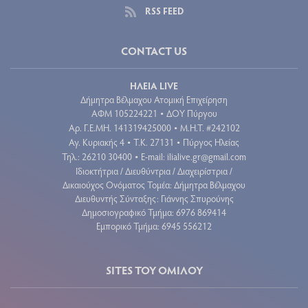
RSS FEED
CONTACT US
ΗΛΕΙΑ LIVE
Δήμητρα Βέλμαχου Ατομική Επιχείρηση
ΑΦΜ 105224221
ΔΟΥ Πύργου
•
Aρ. Γ.Ε.ΜΗ. 141319425000
Μ.Η.Τ. #242102
•
Αγ. Κυριακής 4
Τ.Κ. 27131
Πύργος Ηλείας
•
•
Τηλ.: 26210 30400
E-mail:
ilialive.gr@gmail.com
•
Ιδιοκτήτρια / Διευθύντρια / Διαχειρίστρια /
Δικαιούχος Ονόματος Τομέα: Δήμητρα Βέλμαχου
Διευθυντής Σύνταξης: Γιάννης Σπυρούνης
Δημοσιογραφικό Τμήμα: 6976 869414
Εμπορικό Τμήμα: 6945 556212
SITES ΤΟΥ ΟΜΙΛΟΥ