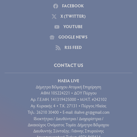
FACEBOOK
X (TWITTER)
YOUTUBE
GOOGLE NEWS
RSS FEED
CONTACT US
ΗΛΕΙΑ LIVE
Δήμητρα Βέλμαχου Ατομική Επιχείρηση
ΑΦΜ 105224221
ΔΟΥ Πύργου
•
Aρ. Γ.Ε.ΜΗ. 141319425000
Μ.Η.Τ. #242102
•
Αγ. Κυριακής 4
Τ.Κ. 27131
Πύργος Ηλείας
•
•
Τηλ.: 26210 30400
E-mail:
ilialive.gr@gmail.com
•
Ιδιοκτήτρια / Διευθύντρια / Διαχειρίστρια /
Δικαιούχος Ονόματος Τομέα: Δήμητρα Βέλμαχου
Διευθυντής Σύνταξης: Γιάννης Σπυρούνης
Δημοσιογραφικό Τμήμα: 6976 869414