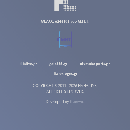
ΜΕΛΟΣ #242102 του Μ.Η.Τ.
ilialive.gr
gaia365.gr
olympiasports.gr
ilia-ekloges.gr
COPYRIGHT © 2011 - 2026 ΗΛΕΙΑ LIVE.
ALL RIGHTS RESERVED.
Developed by
Nuevvo
.