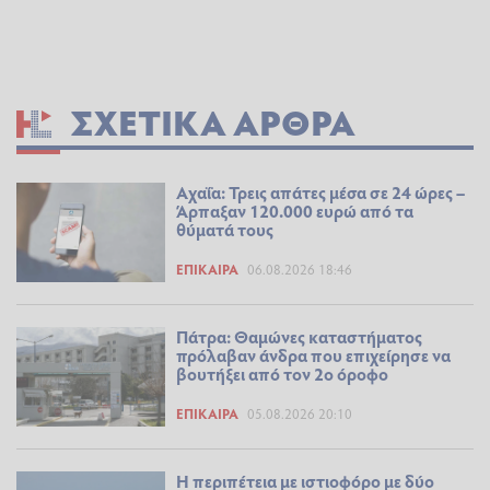
ΣΧΕΤΙΚΆ ΆΡΘΡΑ
Αχαΐα: Τρεις απάτες μέσα σε 24 ώρες –
Άρπαξαν 120.000 ευρώ από τα
θύματά τους
ΕΠΊΚΑΙΡΑ
06.08.2026 18:46
Πάτρα: Θαμώνες καταστήματος
πρόλαβαν άνδρα που επιχείρησε να
βουτήξει από τον 2ο όροφο
ΕΠΊΚΑΙΡΑ
05.08.2026 20:10
Η περιπέτεια με ιστιοφόρο με δύο