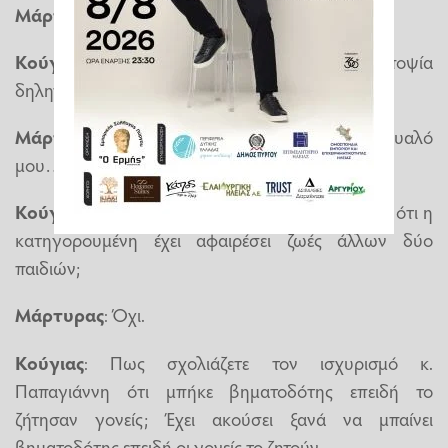
Μάρτυρας
: Βεβαίως (…)
Κούγιας
: Πριν τα στοιχεία του κ. Ράικου είχατε υποψία
δηλητηρίασης;
Μάρτυρας
: Όχι. Δεν πήγαινε πουθενά το μυαλό
μου… Έπρεπε να κάνω μάγο.
Κούγιας
: Σας ανέφεραν ποτέ πως υποπτεύονται ότι η
κατηγορουμένη έχει αφαιρέσει ζωές άλλων δύο
παιδιών;
Μάρτυρας
: Όχι.
Κούγιας
: Πως σχολιάζετε τον ισχυρισμό κ.
Παπαγιάννη ότι μπήκε βηματοδότης επειδή το
ζήτησαν γονείς; Έχει ακούσει ξανά να μπαίνει
βηματοδότης επειδή οι γονείς το ζητούν