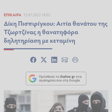
ΕΠΊΚΑΙΡΑ
12.07.2023 18:03
Δίκη Πισπιρίγκου: Αιτία θανάτου της
Τζωρτζίνας η θανατηφόρα
δηλητηρίαση με κεταμίνη
Πρόσθεσε το
ilialive.gr
στα
αγαπημένα σου στη Google