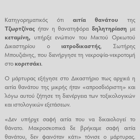
Κατηγορηματικός ότι
αιτία θανάτου
της
Τζωρτζίνας
ήταν η θανατηφόρα
δηλητηρίαση
με
κεταμίνη,
υπήρξε ενώπιον του Μικτού Ορκωτού
Δικαστηρίου ο
ιατροδικαστής
, Σωτήρης
Μπουζιάνης, που διενήργησε τη νεκροψία-νεκροτομή
στο
κοριτσάκι
.
Ο μάρτυρας εξήγησε στο Δικαστήριο πως αρχικά η
αιτία θανάτου της μικρής ήταν «απροσδιόριστη» και
λόγω αυτού ζήτησε τη διενέργεια των τοξικολογικών
και ιστολογικών εξετάσεων.
«Δεν υπήρχε σαφή αιτία που να δικαιολογεί το
θάνατο. Μακροσκοπικά δε βρήκαμε σαφή αιτία
θανάτου, δεν φαινόταν κάτι» τόνισε ο μάρτυρας.