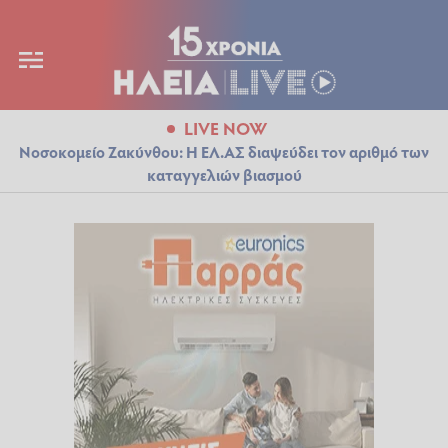
LIVE NOW
Νοσοκομείο Ζακύνθου: Η ΕΛ.ΑΣ διαψεύδει τον αριθμό των
καταγγελιών βιασμού