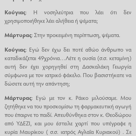
Κούγιας
: Η νοσηλεύτρια που λέει ότι δεν
χρησιμοποιήθηκε λέει αλήθεια ή ψέματα;
Μάρτυρας
: Στην προκειμένη περίπτωση, ψέματα.
Κούγιας
: Εγώ δεν έχω δει ποτέ αθώο άνθρωπο να
καταδικάζεται 49χρόνια…Λέτε η ουσία (σ.σ. κεταμίνη)
αυτή δεν έχει χορηγηθεί στη Δασκαλάκη Γεωργία
σύμφωνα με τον ιατρικό φάκελο. Που βασιστήκατε να
δώσετε αυτή την απάντηση;
Μάρτυρας
: Εγώ με τον κ. Ράικο μιλούσαμε. Μου
ζητήθηκε να του προσκομίσω τη φαρμακευτική αγωγή
που έπαιρνε το παιδί. Απευθύνθηκα στον κ. Θεοδώρου
από ΥΔΕΖΙ, και μου έστειλε χαρτί που υπέγραφε η
κυρία Μαυρίκου ( σ.σ. ιατρός Αγλαΐα Κυριακού) . Σε