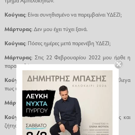
τμήμα Αμπελοκήπων.
Κούγιας
: Είναι συνηθισμένο να παρεμβαίνει ΥΔΕΖΙ;
Μάρτυρας
: Δεν μου έχει τύχει ξανά.
Κούγιας
: Πόσες ημέρες μετά παρενέβη ΥΔΕΖΙ;
Μάρτυρας
: Στις 22 Φεβρουαρίου 2022 μου ήρθε η
παραγγελία.
Κούγιας
: Θυμάστε εάν υπήρχε εκπομπές που έλεγα
πως υπάρχει μία μάνα που σκότωσε τρία παιδιά;
Μάρτυρας
: Όλοι τις έβλεπαν.
Κούγιας
: Έχετε μάθει εάν παρενέβη ο κ.Τσιάρας και
ζήτησε πειθαρχική έρευνα των ιατροδικαστών;