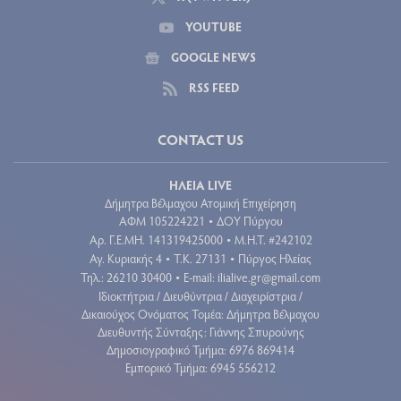
YOUTUBE
GOOGLE NEWS
RSS FEED
CONTACT US
ΗΛΕΙΑ LIVE
Δήμητρα Βέλμαχου Ατομική Επιχείρηση
ΑΦΜ 105224221
ΔΟΥ Πύργου
•
Aρ. Γ.Ε.ΜΗ. 141319425000
Μ.Η.Τ. #242102
•
Αγ. Κυριακής 4
Τ.Κ. 27131
Πύργος Ηλείας
•
•
Τηλ.: 26210 30400
E-mail:
ilialive.gr@gmail.com
•
Ιδιοκτήτρια / Διευθύντρια / Διαχειρίστρια /
Δικαιούχος Ονόματος Τομέα: Δήμητρα Βέλμαχου
Διευθυντής Σύνταξης: Γιάννης Σπυρούνης
Δημοσιογραφικό Τμήμα: 6976 869414
Εμπορικό Τμήμα: 6945 556212