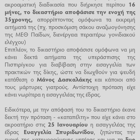
ακροαματική διαδικασία που διήρκησε περίπου
16
μήνες
, το δικαστήριο αποφάσισε την ενοχή της
35χρονης,
απορρίπτοντας ομόφωνα τα εκκρεμή
αιτήματά της (πχ. προσκόμιση σάκου αναζωογόνησης
της ΜΕΘ Παίδων, διενέργεια περαιτέρω γονιδιακού
ελέγχου)
Επιπλέον, το δικαστήριο αποφάσισε ομόφωνα να μη
κάνει δεκτά αιτήματα της υπεράσπισης της
Πισπιρίγκου για διαβίβαση στην εισαγγελία των
πρακτικών της δίκης, ώστε να διωχθούν για ψευδή
κατάθεση ο
Μάνος Δασκαλάκης
και κάποιοι από
τους μάρτυρες γιατρούς. Αντίστοιχη πρόταση είχε
κάνει νωρίτερα η εισαγγελέας της έδρας.
Ειδικότερα, με την απόφασή του το δικαστήριο έκανε
δεκτή την πρόταση - «καταπέλτη» που είχε κάνει στο
ακροατήριο στις
25 Ιανουαρίου
η εισαγγελέας της
έδρας
Ευαγγελία Σπυριδωνίδου
, ζητώντας την
ενοχή της κατηγορούμενης μητέρας και για τα
δυο