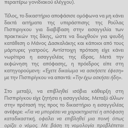
περαιτέρω γονιδιακού ελέγχου).
Τέλος, το δικαστήριο αποφάσισε ομόφωνα να μη κάνει
δεκτά αιτήματα της υπεράσπισης της Ρούλας
Πισπιριγκου για διαβίβαση στην εισαγγελία των
πρακτικών της δίκης, ώστε να διωχθούν για ψευδή
κατάθεση ο Μάνος Δασκαλάκης και κάποιοι από τους
μάρτυρες γιατρούς. Αντίστοιχη πρόταση είχε κάνει
νωρίτερα η εισαγγελέας της έδρας. Μετά την
εκφώνηση της απόφασης, η πρόεδρος είπε στη
κατηγορούμενη:
«Έχετε δικαίωμα να ασκήσετε έφεση»
με την Πισπιρίγκου να απαντά:
«Την έχω ασκήσει ήδη».
Στο μεταξύ, να επιβληθεί ισόβια κάθειρξη στη
Πισπιρίγκου είχε ζητήσει η εισαγγελέας. Μεταξύ άλλων
στην πρότασή της προς το δικαστήριο η εισαγγελέας
ανέφερε:
«Για να μπορέσει να χαρακτηριστεί η απόφαση
καταδικαστική, οφείλει να επιβληθεί μια ποινή όπως
ορίζει ο νόμος. Με βάση τη νομολογία προβλέπεται