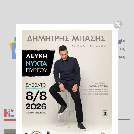
Ακολουθήστε το ilialive.gr στο
Google
News
και μάθετε πρώτοι όλες τις
Ειδήσεις
ΣΧΕΤΙΚΆ ΆΡΘΡΑ
Μυρτιά Πύργου: Ένας σοβαρά