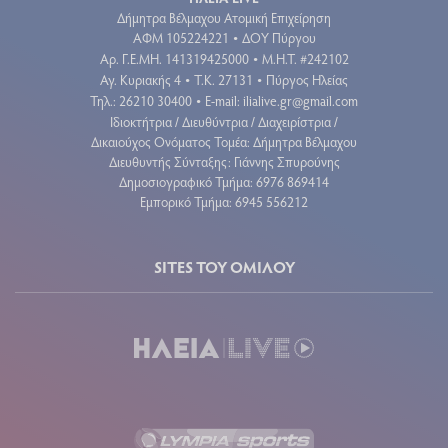
Δήμητρα Βέλμαχου Ατομική Επιχείρηση
ΑΦΜ 105224221
ΔΟΥ Πύργου
•
Aρ. Γ.Ε.ΜΗ. 141319425000
Μ.Η.Τ. #242102
•
Αγ. Κυριακής 4
Τ.Κ. 27131
Πύργος Ηλείας
•
•
Τηλ.: 26210 30400
E-mail:
ilialive.gr@gmail.com
•
Ιδιοκτήτρια / Διευθύντρια / Διαχειρίστρια /
Δικαιούχος Ονόματος Τομέα: Δήμητρα Βέλμαχου
Διευθυντής Σύνταξης: Γιάννης Σπυρούνης
Δημοσιογραφικό Τμήμα: 6976 869414
Εμπορικό Τμήμα: 6945 556212
SITES ΤΟΥ ΟΜΙΛΟΥ