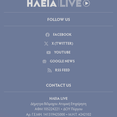
FOLLOW US
FACEBOOK
X (TWITTER)
YOUTUBE
GOOGLE NEWS
RSS FEED
CONTACT US
ΗΛΕΙΑ LIVE
Δήμητρα Βέλμαχου Ατομική Επιχείρηση
ΑΦΜ 105224221
ΔΟΥ Πύργου
•
Aρ. Γ.Ε.ΜΗ. 141319425000
Μ.Η.Τ. #242102
•