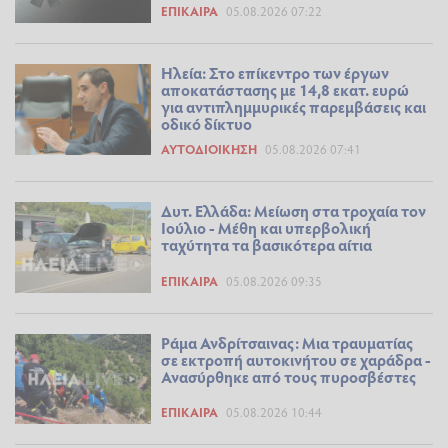
ΕΠΊΚΑΙΡΑ
05.08.2026 07:22
Ηλεία: Στο επίκεντρο των έργων
αποκατάστασης με 14,8 εκατ. ευρώ
για αντιπλημμυρικές παρεμβάσεις και
οδικό δίκτυο
ΑΥΤΟΔΙΟΊΚΗΣΗ
05.08.2026 07:41
Δυτ. Ελλάδα: Μείωση στα τροχαία τον
Ιούλιο - Μέθη και υπερβολική
ταχύτητα τα βασικότερα αίτια
ΕΠΊΚΑΙΡΑ
05.08.2026 09:35
Ράμα Ανδρίτσαινας: Μια τραυματίας
σε εκτροπή αυτοκινήτου σε χαράδρα -
Ανασύρθηκε από τους πυροσβέστες
ΕΠΊΚΑΙΡΑ
05.08.2026 10:44