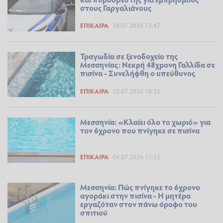
στους Γαργαλιάνους
ΕΠΊΚΑΙΡΑ
18.07.2026 13:47
Τραγωδία σε ξενοδοχείο της
Μεσσηνίας: Νεκρή 48χρονη Γαλλίδα σε
πισίνα - Συνελήφθη ο υπεύθυνος
ΕΠΊΚΑΙΡΑ
15.07.2026 10:35
Μεσσηνία: «Κλαίει όλο το χωριό» για
τον 6χρονο που πνίγηκε σε πισίνα
ΕΠΊΚΑΙΡΑ
04.07.2026 11:55
Μεσσηνία: Πώς πνίγηκε το 6χρονο
αγοράκι στην πισίνα - Η μητέρα
εργαζόταν στον πάνω όροφο του
σπιτιού