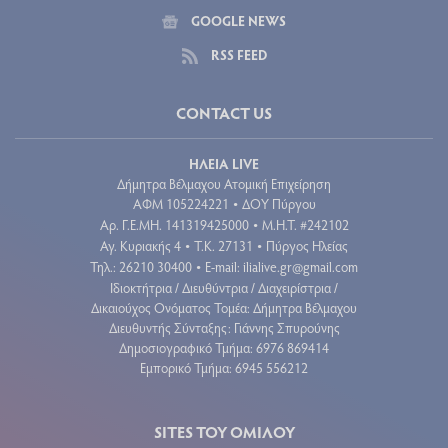
GOOGLE NEWS
RSS FEED
CONTACT US
ΗΛΕΙΑ LIVE
Δήμητρα Βέλμαχου Ατομική Επιχείρηση
ΑΦΜ 105224221
ΔΟΥ Πύργου
•
Aρ. Γ.Ε.ΜΗ. 141319425000
Μ.Η.Τ. #242102
•
Αγ. Κυριακής 4
Τ.Κ. 27131
Πύργος Ηλείας
•
•
Τηλ.: 26210 30400
E-mail:
ilialive.gr@gmail.com
•
Ιδιοκτήτρια / Διευθύντρια / Διαχειρίστρια /
Δικαιούχος Ονόματος Τομέα: Δήμητρα Βέλμαχου
Διευθυντής Σύνταξης: Γιάννης Σπυρούνης
Δημοσιογραφικό Τμήμα: 6976 869414
Εμπορικό Τμήμα: 6945 556212
SITES ΤΟΥ ΟΜΙΛΟΥ